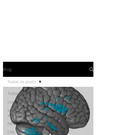
NEUROCIÊNCIAS COM DR
NASSER
Blog
Todos os posts
Todos os posts
coluna vertebral
spinal cord
stimulation
NEUROMODULATION
C19