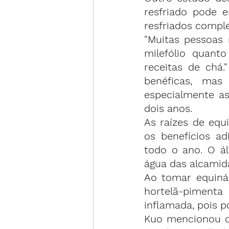
resfriado 
pode e
resfriados comple
"Muitas pessoas 
milefólio quant
receitas de chá.
benéficas, mas
especialmente as
dois anos.
As raízes de equ
os benefícios ad
todo o ano. O ál
água das alcamid
Ao tomar equinác
hortelã-piment
inflamada, pois p
Kuo mencionou q