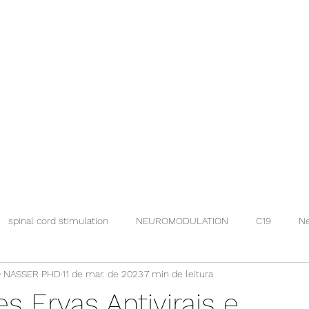
spinal cord stimulation
NEUROMODULATION
C19
Ne
 NASSER PHD
11 de mar. de 2023
7 min de leitura
s Ervas Antivirais e