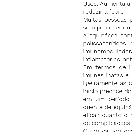
Usos: Aumenta a i
reduzir a febre
Muitas pessoas p
sem perceber que
A equinácea cont
polissacarídeos
imunomodulado
inflamatórias, ant
Em termos de 
imunes inatas e 
ligeiramente as 
início precoce do
em um período m
quente de equinác
eficaz quanto o 
de complicações 
Outro estudo de