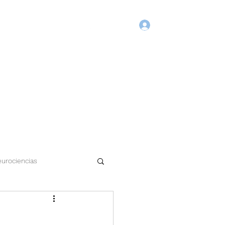
Login
Início
Blog
Agende Online
Fórum
Membros
urociencias