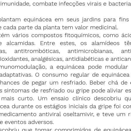
munidade, combate infecções virais e bacterian
lantam equinácea em seus jardins para fins 
 cada parte da planta tem valor medicinal.
ém vários compostos fitoquímicos, como ácido
 e alcamidas. Entre estes, 
os alamídeos têm
ras, 
antitrombóticas, antimicrobianas, anti
ioxidantes, analgésicas, antidiabéticas e antica
imunomodulação
, a equinácea pode modular 
adaptativas. O consumo regular de equinácea 
chances de 
pegar um resfriado
. Beber 
chá de 
s sintomas de resfriado ou gripe pode aliviar e
ais curto. Um ensaio clínico descobriu qu
ea durante os estágios iniciais da gripe foi co
medicamento antiviral oseltamivir
, e teve um r
e eventos adversos.
scobriu que tomar comprimidos de equinácea