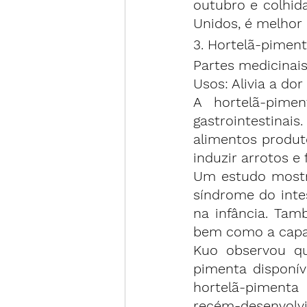
outubro e colhid
Unidos, é melhor 
3. Hortelã-piment
Partes medicinais
Usos: Alivia a do
A hortelã-pime
gastrointestina
alimentos produt
induzir arrotos e
Um estudo most
síndrome do intes
na infância. Tam
bem como a capa
Kuo observou qu
pimenta disponív
hortelã-pimenta 
recém-desenvolv