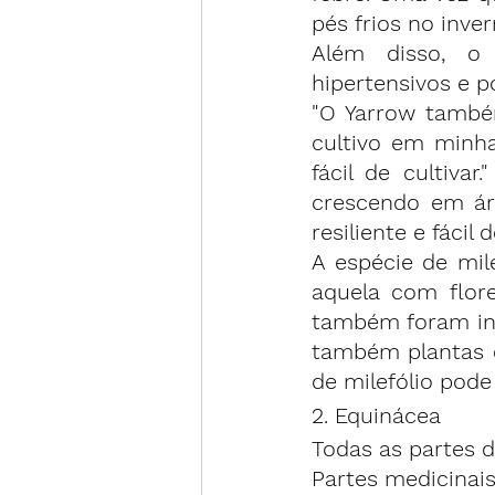
pés frios no inv
Além disso, o 
hipertensivos
 e p
"O Yarrow também
cultivo em minha
fácil de cultiva
crescendo em áre
resiliente e fácil d
A espécie de mi
aquela com flore
também foram int
também plantas de
de milefólio pode
2. Equinácea
Todas as partes 
Partes medicinais