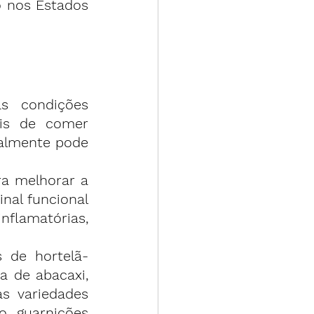
 nos Estados 
 condições 
ois de comer 
almente pode 
a melhorar a 
nal funcional 
flamatórias, 
 de hortelã-
 de abacaxi, 
s variedades 
 guarnições 