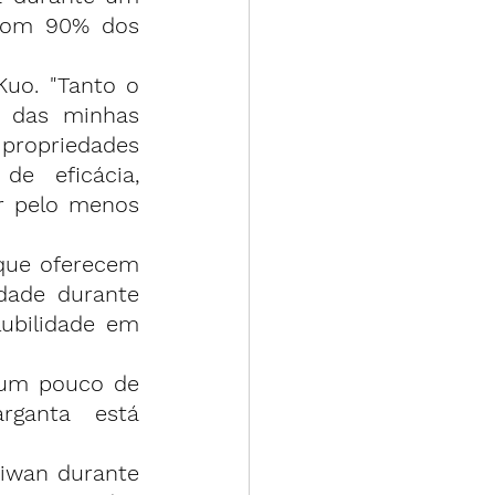
com 90% dos 
uo. "Tanto o 
 das minhas 
propriedades 
 eficácia, 
r pelo menos 
que oferecem 
dade durante 
ubilidade em 
 um pouco de 
rganta está 
iwan durante 