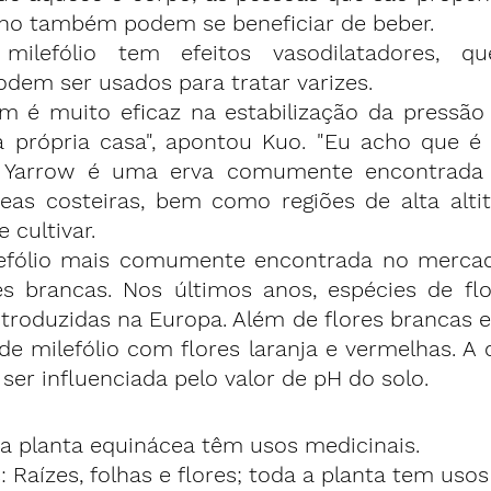
erno também podem se beneficiar de beber.
milefólio tem efeitos vasodilatadores, 
odem ser usados para tratar varizes.
 é muito eficaz na estabilização da pressão ar
 própria casa", apontou Kuo. "Eu acho que é a
r." Yarrow é uma erva comumente encontrada 
as costeiras, bem como regiões de alta altit
e cultivar.
lefólio mais comumente encontrada no mercad
s brancas. Nos últimos anos, espécies de flo
roduzidas na Europa. Além de flores brancas e 
 milefólio com flores laranja e vermelhas. A c
 ser influenciada pelo valor de pH do solo.
da planta equinácea têm usos medicinais.
: Raízes, folhas e flores; toda a planta tem usos