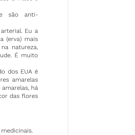
que são 
anti-
terial. Eu a 
 (erva) mais 
na natureza, 
ude. É muito 
o dos EUA é 
res amarelas 
amarelas, há 
or das flores 
 medicinais.