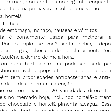
a em março ou abril do ano seguinte, enquanto
plantá-la na primavera e colhê-la no verão.
a, hortelã
: Folhas
r de estômago, inchaço, náuseas e vômitos
nta é comumente usada para melhorar as
is. Por exemplo, se você sentir inchaço dep
ores de gás, beber chá de hortelã-pimenta ger
 flatulência dentro de meia hora.
rou
 que a hortelã-pimenta pode ser usada par
tino irritável, dispepsia funcional e dor abdomi
bém tem propriedades antibacterianas e anti-in
cidade de aumentar a atenção.
e existem mais de 20 variedades diferentes
eis no mercado hoje, incluindo hortelã-pimenta
de chocolate e hortelã-pimenta alcaçuz. Essa
idas de hortelã, usadas principalmente como