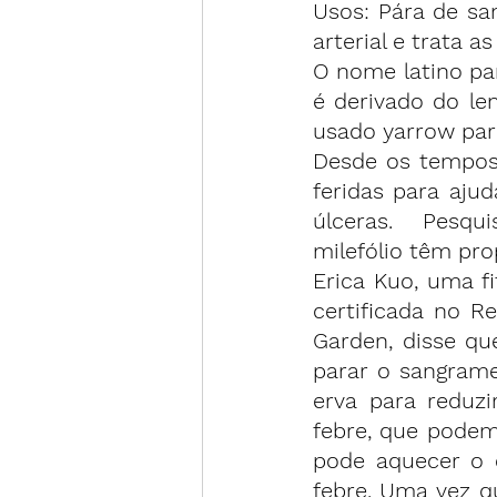
Usos: Pára de san
arterial e trata as
O nome latino par
é derivado do len
usado yarrow par
Desde os tempos 
feridas para ajud
úlceras.  
Pesqu
milefólio têm pro
Erica Kuo, uma f
certificada no R
Garden, disse qu
parar o sangrame
erva para reduzi
febre, que podem 
pode aquecer o c
febre. Uma vez q