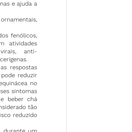
as e ajuda a 
ornamentais, 
s fenólicos, 
 atividades 
virais, anti-
ncerígenas.
as respostas 
pode reduzir 
equinácea
 no 
sses sintomas 
e beber chá 
nsiderado tão 
isco reduzido 
 durante um 