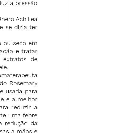
duz a pressão 
nero Achillea 
 se dizia ter 
o ou seco em 
ação e tratar 
extratos de 
le.
omaterapeuta 
 do Rosemary 
e usada para 
e é a melhor 
ra reduzir a 
te uma febre 
a redução da 
sas a mãos e 