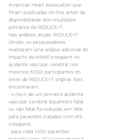
American Heart Association que 
foram publicadas on-line antes da 
disponibilidade dos resultados 
primários do REDUCE-IT.
Nas análises atuais, REDUCE-IT 
Stroke, os pesquisadores 
realizaram uma análise adicional do 
impacto da etiletil icosapent no 
acidente vascular cerebral nos 
mesmos 8.000 participantes do 
teste de REDUCE-IT original. Eles 
encontraram:
· o risco de um primeiro acidente 
vascular cerebral isquêmico fatal 
ou não fatal foi reduzido em 36% 
para pacientes tratados com etil 
icosapent;
· para cada 1.000 pacientes 
tratados com etil icosapent por 5 