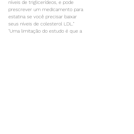
níveis de triglicerídeos, e pode 
prescrever um medicamento para 
estatina se você precisar baixar 
seus níveis de colesterol LDL."
"Uma limitação do estudo é que a 
etiletil icosapent pode aumentar o 
risco de hemorragia menor", 
acrescentou Bhatt.
Os coautores são Gabriel Steg, 
M.D.; Michael Miller, M.D.; Eliot A. 
Brinton, M.D.; Terry A. Jacobson, 
M.D.; Steven B. Ketchum, Ph.D.; 
Rebecca A. Juliano, Ph.D.; Lixia Jiao, 
Ph.D.; Ralph T. Doyle Jr., B.A.; Craig 
Granowitz, Doutor, Ph.D.; Jean-
Claude Tardif, M.D.; John Gregson, 
Ph.D.; C. Michael Gibson, M.D.; 
Megan C. Leary, M.D.; e Christie M. 
Ballantyne, M.D. As revelações do 