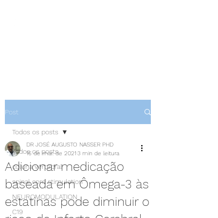
NEUROCIÊNCIAS COM DR
NASSER
Post
Todos os posts
DR JOSÉ AUGUSTO NASSER PHD
Todos os posts
16 de mar. de 2021
3 min de leitura
Adicionar medicação
coluna vertebral
baseada em Ômega-3 às
spinal cord stimulation
NEUROMODULATION
estatinas pode diminuir o
C19