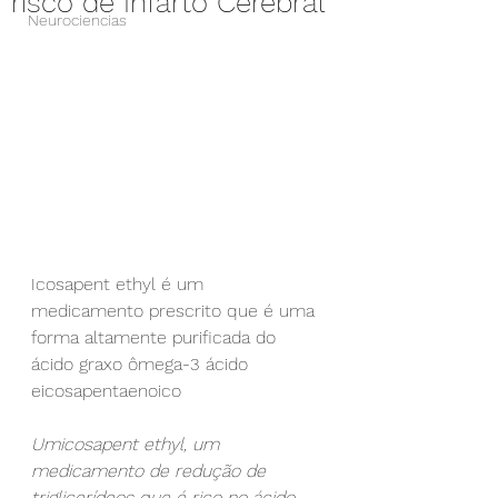
risco de Infarto Cerebral
Neurociencias
Icosapent ethyl é um 
medicamento prescrito que é uma 
forma altamente purificada do 
ácido graxo ômega-3 ácido 
eicosapentaenoico
Umicosapent ethyl, um 
medicamento de redução de 
triglicerídeos que é rico no ácido 