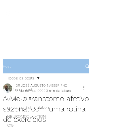
NEUROCIÊNCIAS COM DR
NASSER
Post
Todos os posts
DR JOSÉ AUGUSTO NASSER PHD
Todos os posts
14 de nov. de 2022
3 min de leitura
Alivie o transtorno afetivo
coluna vertebral
sazonal com uma rotina
spinal cord stimulation
NEUROMODULATION
de exercícios
C19