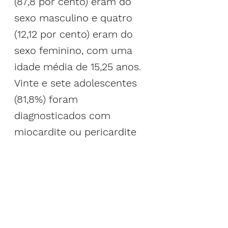
(87,8 por cento) eram do 
sexo masculino e quatro 
(12,12 por cento) eram do 
sexo feminino, com uma 
idade média de 15,25 anos. 
Vinte e sete adolescentes 
(81,8%) foram 
diagnosticados com 
miocardite ou pericardite 
depois de receber a 
segunda dose COVID da 
série, enquanto seis (18,1%) 
sofreram inflamação 
cardíaca após a primeira 