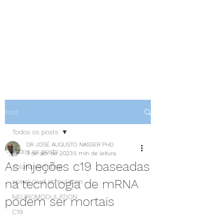
NEUROCIÊNCIAS COM DR
NASSER
Post
Todos os posts
DR JOSÉ AUGUSTO NASSER PHD
Todos os posts
3 de abr. de 2023
5 min de leitura
As injeções c19 baseadas
coluna vertebral
na tecnologia de mRNA
spinal cord stimulation
NEUROMODULATION
podem ser mortais
C19