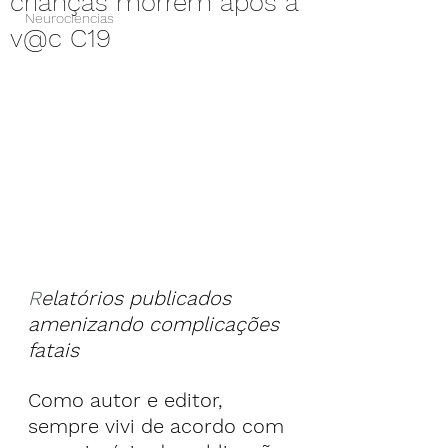
crianças morrem após a
Neurociencias
v@c C19
R
elatórios publicados 
amenizando complicações 
fatais
Como autor e editor, 
sempre vivi de acordo com 