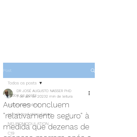
NEUROCIÊNCIAS COM DR
NASSER
Post
Todos os posts
DR JOSÉ AUGUSTO NASSER PHD
Todos os posts
7 de abr. de 2023
2 min de leitura
Autores concluem
coluna vertebral
"relativamente seguro" à
spinal cord stimulation
NEUROMODULATION
medida que dezenas de
C19