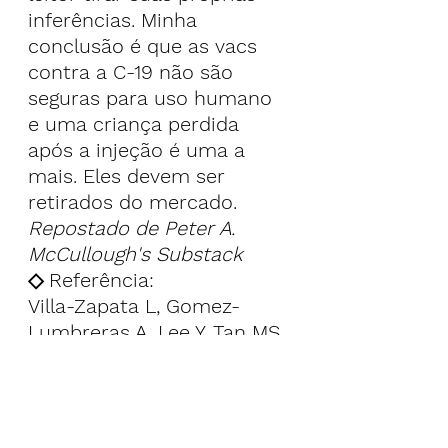
inferências. Minha 
conclusão é que as vacs 
contra a C-19 não são 
seguras para uso humano 
e uma criança perdida 
após a injeção é uma a 
mais. Eles devem ser 
retirados do mercado.
Repostado de Peter A. 
McCullough's 
Substack
◇ Referência:
Villa-Zapata L, Gomez-
Lumbreras A, Lee Y, Tan MS, 
Malone D. Eventos 
adversos da vacina COVID-
19 em uma população de 5 
a 17 anos: um estudo do 