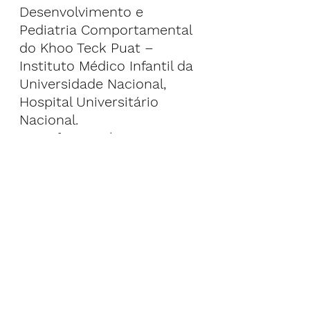
Desenvolvimento e 
Pediatria Comportamental 
do Khoo Teck Puat – 
Instituto Médico Infantil da 
Universidade Nacional, 
Hospital Universitário 
Nacional.
O professor Chong Yap 
Seng, decano da NUS 
Medicine e diretor clínico 
da SICS, acrescentou: 
"Essas descobertas do 
estudo GUSTO não devem 
ser tomadas de ânimo leve 
porque têm um impacto 
no desenvolvimento 
potencial das gerações 