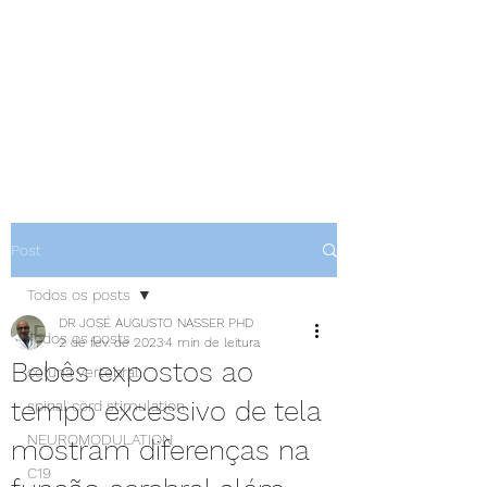
NEUROCIÊNCIAS COM DR
NASSER
Post
Todos os posts
DR JOSÉ AUGUSTO NASSER PHD
Todos os posts
2 de fev. de 2023
4 min de leitura
Bebês expostos ao
coluna vertebral
tempo excessivo de tela
spinal cord stimulation
NEUROMODULATION
mostram diferenças na
C19