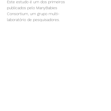
Este estudo é um dos primeiros 
publicados pelo ManyBabies 
Consortium, um grupo multi-
laboratório de pesquisadores. 
Byers-Heinlein acredita que a 
incomum colaboração internacional 
e multilíngue cria um modelo para 
estudos futuros que incluem uma 
amplitude semelhante de línguas e 
culturas.
"Podemos realmente progredir na 
compreensão do bilinguismo e, 
especialmente, da variabilidade do 
bilinguismo, graças ao nosso 
acesso a todas essas comunidades 
diferentes", disse ela.
À medida que a pesquisa continua, 
os pais podem balbuciar seus 
bebês em uma língua ou duas, e 