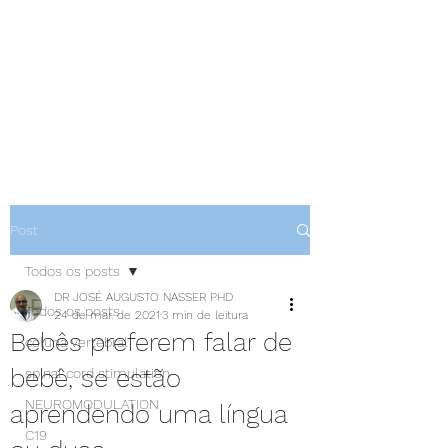
NEUROCIÊNCIAS COM DR
NASSER
Post
Todos os posts
DR JOSÉ AUGUSTO NASSER PHD
Todos os posts
24 de mar. de 2021
3 min de leitura
Bebês preferem falar de
coluna vertebral
bebê, se estão
spinal cord stimulation
NEUROMODULATION
aprendendo uma língua
C19