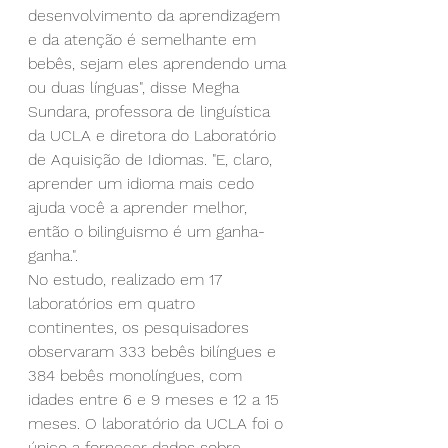
desenvolvimento da aprendizagem 
e da atenção é semelhante em 
bebês, sejam eles aprendendo uma 
ou duas línguas", disse Megha 
Sundara, professora de linguística 
da UCLA e diretora do Laboratório 
de Aquisição de Idiomas. "E, claro, 
aprender um idioma mais cedo 
ajuda você a aprender melhor, 
então o bilinguismo é um ganha-
ganha.".
No estudo, realizado em 17 
laboratórios em quatro 
continentes, os pesquisadores 
observaram 333 bebês bilíngues e 
384 bebês monolíngues, com 
idades entre 6 e 9 meses e 12 a 15 
meses. O laboratório da UCLA foi o 
único a fornecer dados sobre 