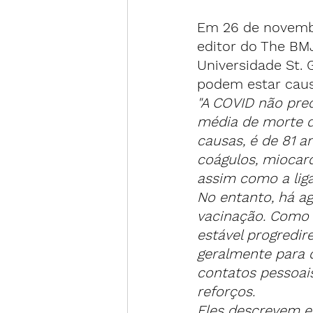
Em 26 de novembr
editor do The BMJ
Universidade St. 
podem estar caus
"A COVID não pre
média de morte d
causas, é de 81 an
coágulos, miocard
assim como a liga
No entanto, há a
vacinação. Como 
estável progredi
geralmente para 
contatos pessoai
reforços.
Eles descrevem e