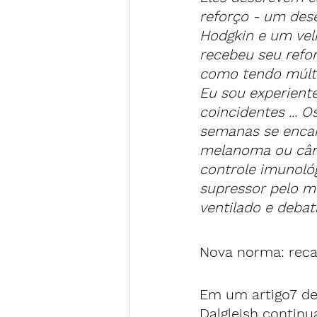
reforço - um des
Hodgkin e um vel
recebeu seu refor
como tendo múlti
Eu sou experiente
coincidentes ... 
semanas se encai
melanoma ou cânc
controle imunológ
supressor pelo m
ventilado e debat
Nova norma: reca
Em um artigo7 de
Dalgleish contin