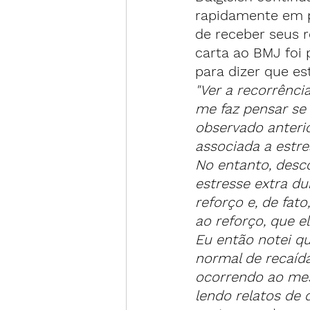
rapidamente em p
de receber seus r
carta ao BMJ foi 
para dizer que e
"Ver a recorrênc
me faz pensar se
observado anteri
associada a estre
No entanto, desc
estresse extra du
reforço e, de fat
ao reforço, que e
Eu então notei q
normal de recaíd
ocorrendo ao mesm
lendo relatos de 