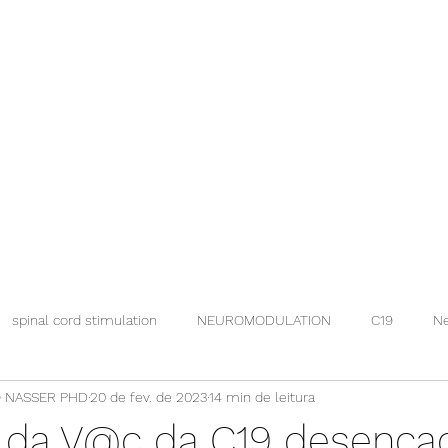
spinal cord stimulation
NEUROMODULATION
C19
Ne
 NASSER PHD
20 de fev. de 2023
14 min de leitura
 da V@c da C19 desenc