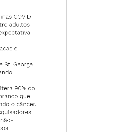
cinas COVID 
re adultos 
expectativa 
acas e 
e St. George 
ando 
litera 90% do 
branco que 
ndo o câncer.
squisadores 
 não-
pos 