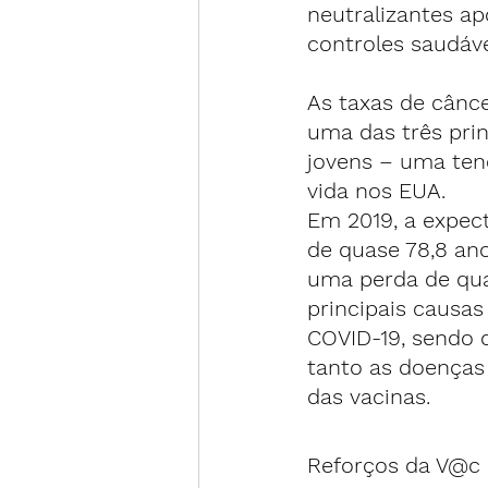
neutralizantes a
controles saudáve
As taxas de cânc
uma das três pri
jovens – uma tend
vida nos EUA
.
Em 2019, a expect
de quase 78,8 anos
uma perda de qua
principais causa
COVID-19, sendo 
tanto as doenças 
das vacinas.
Reforços da V@c