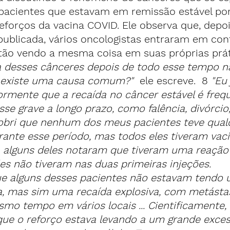
acientes que estavam em remissão estável por
eforços da vacina COVID. Ele observa que, depo
publicada, vários oncologistas entraram em con
stão vendo a mesma coisa em suas próprias prát
ia desses cânceres depois de todo esse tempo n
 existe uma causa comum?" 
 ele escreve.  8
 "Eu 
ormente que a recaída no câncer estável é fre
sse grave a longo prazo, como falência, divórcio,
obri que nenhum dos meus pacientes teve qual
rante esse período, mas todos eles tiveram vaci
o, alguns deles notaram que tiveram uma reação
les não tiveram nas duas primeiras injeções.
ue alguns desses pacientes não estavam tendo
a, mas sim uma recaída explosiva, com metásta
o tempo em vários locais ... Cientificamente, 
que o reforço estava levando a um grande exces