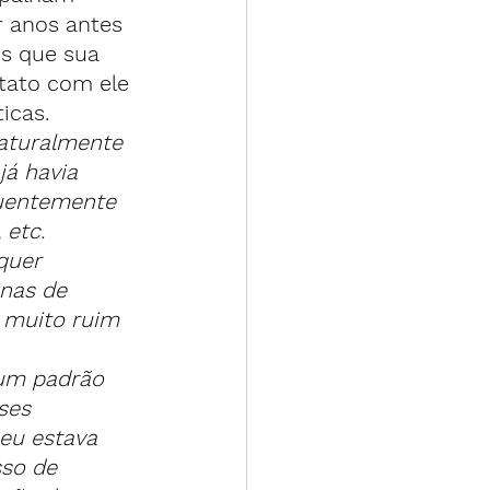
 anos antes 
is que sua 
tato com ele 
icas.
aturalmente 
já havia 
quentemente 
 etc.
quer 
nas de 
 muito ruim 
 um padrão 
ses 
eu estava 
so de 