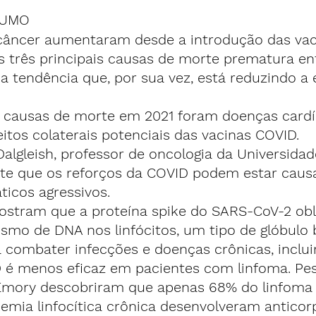
SUMO
de câncer aumentaram desde a introdução das va
 três principais causas de morte prematura ent
 tendência que, por sua vez, está reduzindo a 
pais causas de morte em 2021 foram doenças cardí
itos colaterais potenciais das vacinas COVID.
s Dalgleish, professor de oncologia da Universidad
rte que os reforços da COVID podem estar caus
icos agressivos.
 mostram que a proteína spike do SARS-CoV-2 ob
smo de DNA nos linfócitos, um tipo de glóbulo 
 combater infecções e doenças crônicas, inclui
ID é menos eficaz em pacientes com linfoma. Pe
Emory descobriram que apenas 68% do linfoma
emia linfocítica crônica desenvolveram anticor