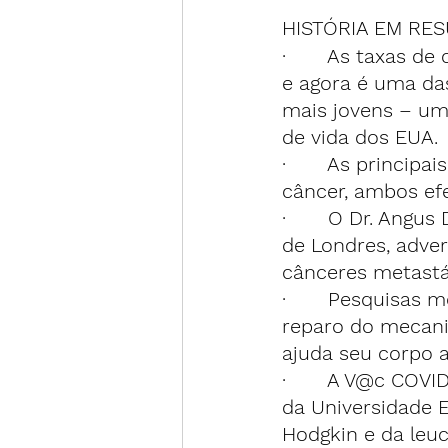
HISTÓRIA EM RE
·       As taxas 
e agora é uma das
mais jovens – uma
de vida dos EUA.
·       As princi
câncer, ambos efe
·       O Dr. Angu
de Londres, adve
cânceres metastát
·       Pesquisas
reparo do mecani
ajuda seu corpo a
·       A V@c COV
da Universidade 
Hodgkin e da leuc