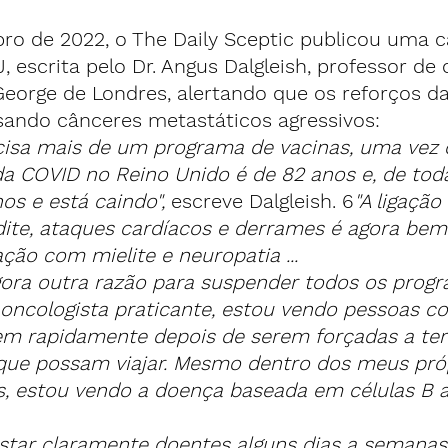
o de 2022, o The Daily Sceptic publicou uma ca
, escrita pelo Dr. Angus Dalgleish, professor de 
George de Londres, alertando que os reforços d
ando cânceres metastáticos agressivos:
cisa mais de um programa de vacinas, uma vez 
a COVID no Reino Unido é de 82 anos e, de toda
os e está caindo",
 escreve Dalgleish. 6
"A ligação
ite, ataques cardíacos e derrames é agora bem 
ção com mielite e neuropatia ...
gora outra razão para suspender todos os prog
oncologista praticante, estou vendo pessoas c
rem rapidamente depois de serem forçadas a ter
que possam viajar. Mesmo dentro dos meus pró
s, estou vendo a doença baseada em células B 
star claramente doentes alguns dias a semanas