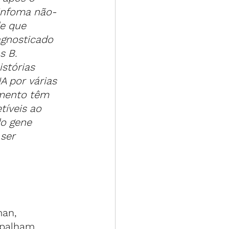
linfoma não-
e que 
agnosticado 
s B.
stórias 
A por várias 
omento têm 
íveis ao 
do gene 
ser 
an, 
spalham 