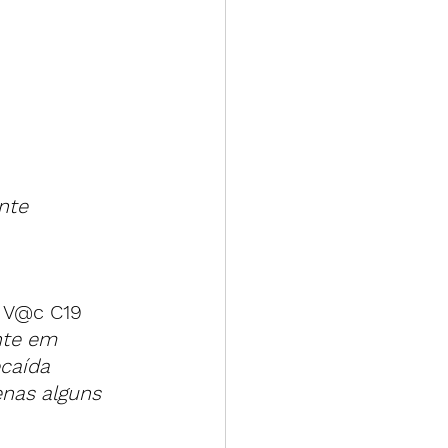
nte 
 V@c C19 
nte em 
caída 
nas alguns 