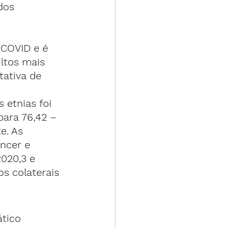
dos 
COVID e é 
ltos mais 
tativa de 
 etnias foi 
para 76,42 – 
e. As 
ncer e 
020,3 e 
s colaterais 
tico