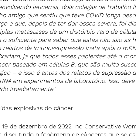
envolvendo leucemia, dois colegas de trabalho 
ho amigo que sentiu que teve COVID longa desd
ço e que, depois de ter dor óssea severa, foi di
plas metástases de um distúrbio raro de célula
 o suficiente para saber que estas não são as hi
Os relatos de imunossupressão inata após o mRN
xariam, já que todos esses pacientes até o m
er baseado em células B, que são muito suscet
ico – e isso é antes dos relatos de supressão 
RNA em experimentos de laboratório. Isso deve 
ido imediatamente."
ídas explosivas do câncer
 19 de dezembro de 2022  no Conservative Wom
ua discutindo o fenômeno de cânceres que se e