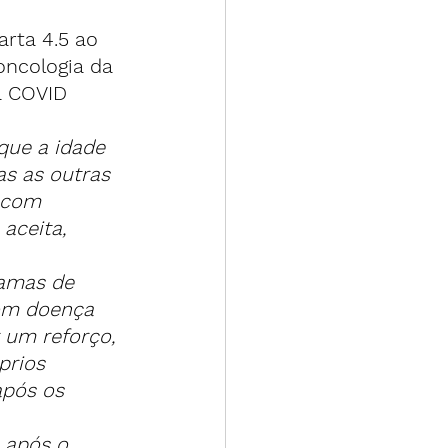
rta 4.5 ao 
oncologia da 
a COVID 
que a idade 
s as outras 
 com 
aceita, 
ramas de 
om doença 
 um reforço, 
prios 
após os 
 após o 