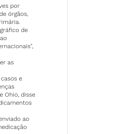
ves por 
de órgãos, 
imária.
gráfico de 
ao 
rnacionais", 
er as 
casos e 
enças 
 Ohio, disse 
edicamentos 
enviado ao 
 medicação 