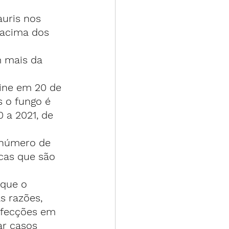
uris nos 
 acima dos 
 mais da 
ine em 20 de 
 o fungo é 
 a 2021, de 
 número de 
cas que são 
que o 
 razões, 
infecções em 
r casos 