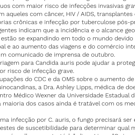
íduos com maior risco de infecções invasivas gra
m aqueles com câncer, HIV / AIDS, transplantes 
rias crônicas e infecção por tuberculose pós-pr
entes indicam que a incidência e o alcance geo
 estão se expandindo em todo o mundo devido 
l e ao aumento das viagens e do comércio inte
um comunicado de imprensa de outubro.
riagem para Candida auris pode ajudar a proteg
r risco de infecção grave.
upações do CDC e da OMS sobre o aumento de 
uinocandinas, a Dra. Ashley Lipps, médica de do
ntro Médico Wexner da Universidade Estadual de
a maioria dos casos ainda é tratável com os m
a infecção por C. auris, o fungo precisará ser 
testes de suscetibilidade para determinar qual