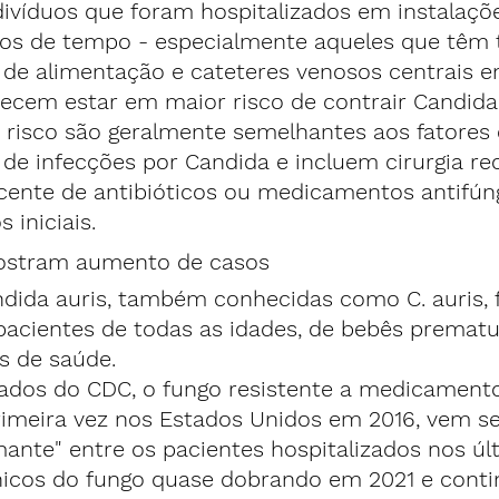
divíduos que foram hospitalizados em instalaçõ
dos de tempo - especialmente aqueles que têm 
s de alimentação e cateteres venosos centrais 
ecem estar em maior risco de contrair Candida 
 risco são geralmente semelhantes aos fatores 
 de infecções por Candida e incluem cirurgia rec
cente de antibióticos ou medicamentos antifúng
iniciais.
stram aumento de casos
ndida auris, também conhecidas como C. auris, 
acientes de todas as idades, de bebês prematur
s de saúde.
dos do CDC, o fungo resistente a medicamentos
rimeira vez nos Estados Unidos em 2016, vem s
ante" entre os pacientes hospitalizados nos úl
nicos do fungo quase dobrando em 2021 e conti