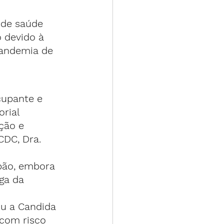
de saúde 
 devido à 
pandemia de 
cupante e 
rial 
ção e 
CDC, Dra. 
apão, embora 
ga da 
u a Candida 
 com risco 