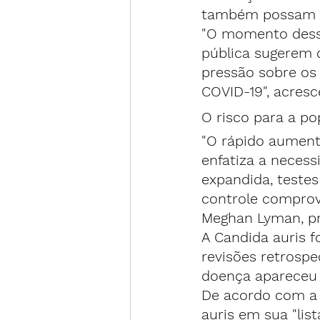
também possam t
"O momento desse
pública sugerem q
pressão sobre os
COVID-19", acres
O risco para a p
"O rápido aument
enfatiza a necess
expandida, testes
controle comprova
Meghan Lyman, pri
A Candida auris f
revisões retrosp
doença apareceu 
De acordo com a 
auris em sua "lis