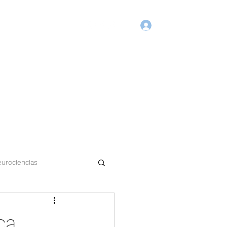
Login
Início
Blog
Agende Online
Fórum
Membros
urociencias
ca