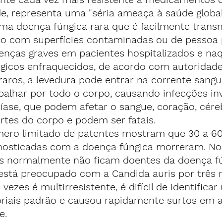
e, representa uma "séria ameaça à saúde global
ma doença fúngica rara que é facilmente transm
to com superfícies contaminadas ou de pessoa 
enças graves em pacientes hospitalizados e na
gicos enfraquecidos, de acordo com autoridade
aros, a levedura pode entrar na corrente sangu
palhar por todo o corpo, causando infecções inv
íase, que podem afetar o sangue, coração, céreb
rtes do corpo e podem ser fatais.
ro limitado de patentes mostram que 30 a 60
nosticadas com a doença fúngica morreram. No 
s normalmente não ficam doentes da doença fú
está preocupado com a Candida auris por três 
 vezes é multirresistente, é difícil de identifica
riais padrão e causou rapidamente surtos em 
e.