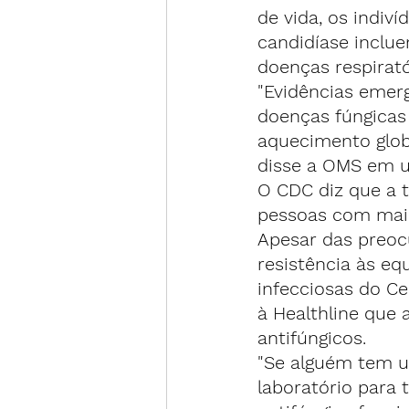
de vida, os indiv
candidíase inclue
doenças respirató
"Evidências emerg
doenças fúngicas
aquecimento globa
disse a OMS em 
O CDC diz que a t
pessoas com maio
Apesar das preoc
resistência às eq
infecciosas do Ce
à 
Healthline
 que 
antifúngicos.
"Se alguém tem um
laboratório para 