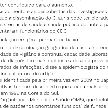
er contribuído para o aumento.
 aumento e as descobertas das investigações 
ue a disseminação do C. auris pode ter piorado
 sistemas de saúde e saúde pública durante a 
centaram funcionários do CDC.
opulação em geral permanece baixo
o e a disseminação geográfica de casos é preo
idade de vigilância contínua, capacidade laborato
 de diagnóstico mais rápidos e adesão à preven
dos de infecções", disse a epidemiologista do 
ncipal autora do artigo.
oi identificada pela primeira vez em 2009 no J
ectivas tenham descoberto que a cepa mais anti
em 1996 na Coreia do Sul.
Organização Mundial da Saúde (OMS), que inclui
ta de patógenos prioritários fúngicos" de fungos