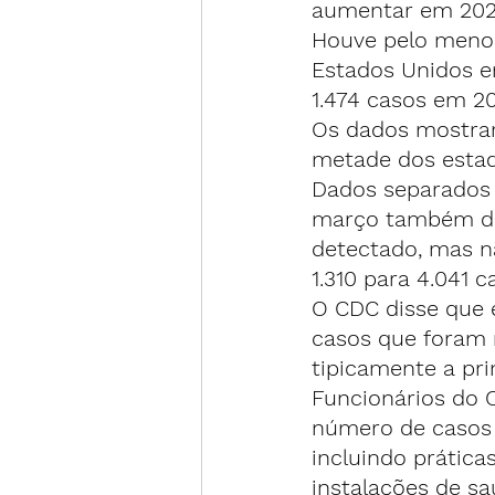
aumentar em 202
Houve pelo menos
Estados Unidos e
1.474 casos em 2
Os dados mostram
metade dos esta
Dados
 separados
março também des
detectado, mas nã
1.310 para 4.041 c
O CDC disse que 
casos que foram r
tipicamente a pri
Funcionários do
número de casos 
incluindo prática
instalações de s