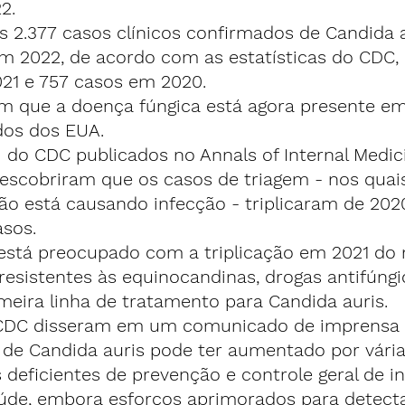
2.
 2.377 casos clínicos confirmados de Candida a
m 2022, de acordo com as estatísticas do CDC,
021 e 757 casos em 2020.
 que a doença fúngica está agora presente em
dos dos EUA.
  do CDC publicados no Annals of Internal Medic
cobriram que os casos de triagem - nos quais
o está causando infecção - triplicaram de 2020
asos.
está preocupado com a triplicação em 2021 do
esistentes às equinocandinas, drogas antifúngi
meira linha de tratamento para Candida auris.
 CDC disseram em um comunicado de imprensa 
de Candida auris pode ter aumentado por várias
s deficientes de prevenção e controle geral de 
aúde, embora esforços aprimorados para detecta