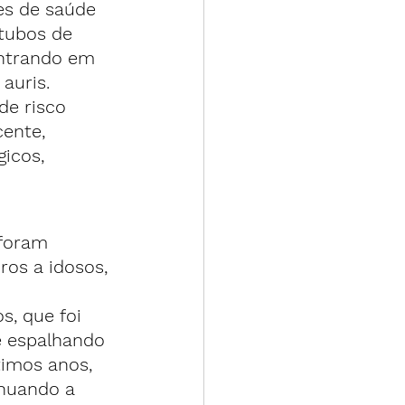
es de saúde 
tubos de 
entrando em 
auris.
de risco 
ente, 
icos, 
foram 
os a idosos, 
, que foi 
e espalhando 
timos anos, 
nuando a 