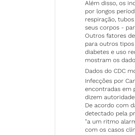
Além disso, os in
por longos perío
respiração, tubo
seus corpos - par
Outros fatores de
para outros tipos
diabetes e uso re
mostram os dados 
Dados do CDC mo
Infecções por Ca
encontradas em p
dizem autoridade
De acordo com da
detectado pela p
"a um ritmo alarm
com os casos clí