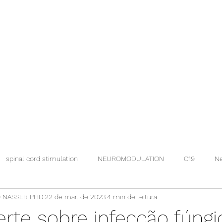
spinal cord stimulation
NEUROMODULATION
C19
Ne
 NASSER PHD
22 de mar. de 2023
4 min de leitura
rte sobre infecção fúngi