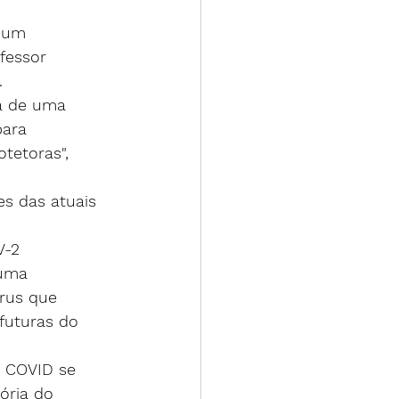
 um 
fessor 
.
a de uma 
ara 
tetoras", 
s das atuais 
V-2 
 uma 
rus que 
futuras do 
 COVID se 
ória do 