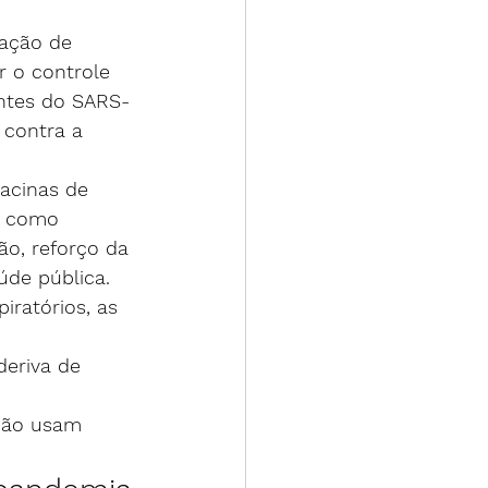
ação de 
r o controle 
antes do SARS-
 contra a 
acinas de 
, como 
o, reforço da 
úde pública.
iratórios, as 
deriva de 
não usam 