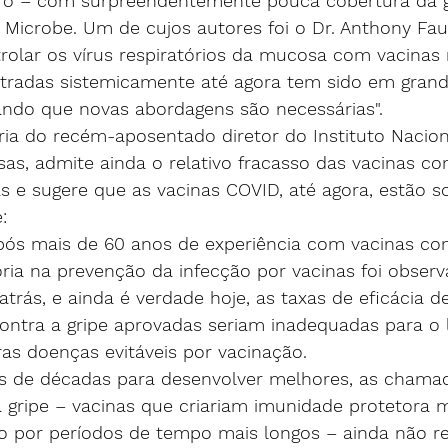
iro – com surpreendentemente pouca cobertura da g
 Microbe. Um de cujos autores foi o Dr. Anthony Fau
trolar os vírus respiratórios da mucosa com vacinas
stradas sistemicamente até agora tem sido em grand
ando que novas abordagens são necessárias".
ria do recém-aposentado diretor do Instituto Naciona
sas, admite ainda o 
relativo fracasso das vacinas con
s e sugere que as vacinas COVID, até agora, estão 
:
após mais de 60 anos de experiência com vacinas cont
ia na prevenção da infecção por vacinas foi obser
rás, e ainda é verdade hoje, as taxas de eficácia d
ontra a gripe aprovadas seriam inadequadas para o 
ras doenças evitáveis por vacinação.
s de décadas para desenvolver melhores, as chamad
 a gripe – vacinas que criariam imunidade protetora 
o por períodos de tempo mais longos – ainda não r