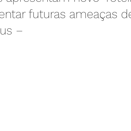
rentar futuras ameaças d
rus –