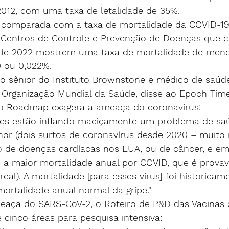
012, com uma taxa de letalidade de 35%.
 comparada com a taxa de mortalidade da COVID-19 
Centros de Controle e Prevenção de Doenças
 que 
 de 2022 mostrem uma taxa de mortalidade de meno
 ou 0,022%.
oso sênior do Instituto Brownstone e médico de saúd
a Organização Mundial da Saúde, disse ao Epoch Ti
 o Roadmap exagera a ameaça do coronavírus:
eles estão inflando maciçamente um problema de sa
or (dois surtos de coronavírus desde 2020 – muito
 de doenças cardíacas nos EUA, ou de câncer, e e
 a maior mortalidade anual por COVID, que é prova
 real). A mortalidade [para esses vírus] foi historica
ortalidade anual normal da gripe."
aça do SARS-CoV-2, o Roteiro de P&D das Vacinas 
 cinco áreas para pesquisa intensiva: