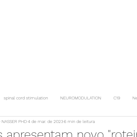
spinal cord stimulation
NEUROMODULATION
C19
Ne
 NASSER PHD
4 de mar. de 2023
6 min de leitura
s apresentam novo "rotei