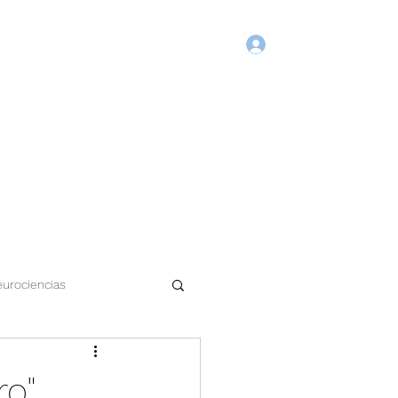
Login
Início
Blog
Agende Online
Fórum
Membros
urociencias
ro"