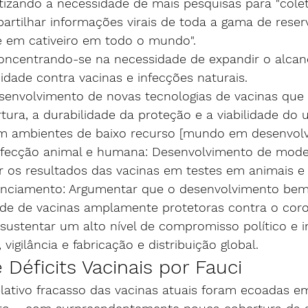
nfatizando a necessidade de mais pesquisas para "colet
artilhar informações virais de toda a gama de reser
e em cativeiro em todo o mundo".
 Concentrando-se na necessidade de expandir o alcan
idade contra vacinas e infecções naturais.
 Desenvolvimento de novas tecnologias de vacinas qu
tura, a durabilidade da proteção e a viabilidade do
m ambientes de baixo recurso [mundo em desenvolv
 infecção animal e humana: Desenvolvimento de mode
ar os resultados das vacinas em testes em animais 
 Financiamento: Argumentar que o desenvolvimento be
ade de vacinas amplamente protetoras contra o coro
e sustentar um alto nível de compromisso político e 
vigilância e fabricação e distribuição global.
Déficits Vacinais por Fauci
lativo fracasso das vacinas atuais foram ecoadas 