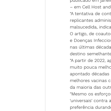
publicado em jane
– em Cell Host and
"A tentativa de con
replicantes admini
malsucedida, indic
O artigo, de coauto
e Doenças Infeccio
nas últimas década
destino semelhante
"A partir de 2022, 
muito pouca melhor
apontado décadas at
melhores vacinas c
da maioria das out
"Mesmo os esforço
'universais' contra
preferência durand