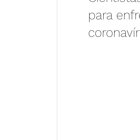
para enf
coronaví