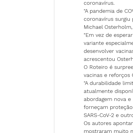
coronavírus.
"A pandemia de CO
coronavírus surgiu 
Michael Osterholm,
"Em vez de esperar
variante especialm
desenvolver vacina
acrescentou Oster
O Roteiro é surpre
vacinas e reforços
"A durabilidade li
atualmente disponí
abordagem nova e p
forneçam proteção 
SARS-CoV-2 e outro
Os autores aponta
mostraram muito ma