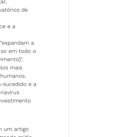
ar, 
vatórios de 
ce e a 
e "expandam a 
 uso em todo o 
imento]".
los mais 
e humanos.
m-sucedido e a 
navírus 
investimento 
em um 
artigo