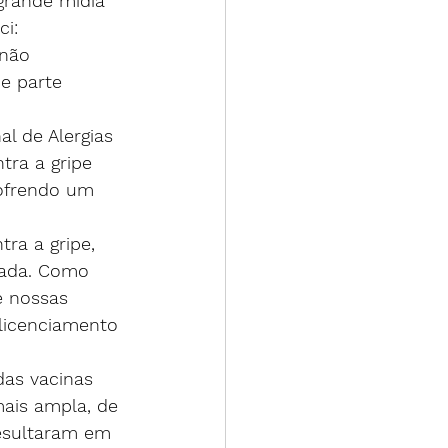
rande mídia 
ci:
 não 
e parte 
l de Alergias 
tra a gripe
sofrendo um 
ra a gripe, 
vada. Como 
e nossas 
licenciamento 
as vacinas 
mais ampla, de 
esultaram em 