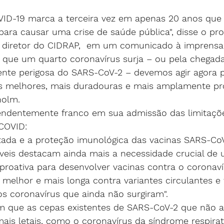
VID-19 marca a terceira vez em apenas 20 anos que
para causar uma crise de saúde pública", 
disse
 o pro
 diretor do CIDRAP,  em um comunicado à imprensa
 que um quarto coronavírus surja – ou pela chegad
ente perigosa do SARS-CoV-2 – devemos agir agora p
s melhores, mais duradouras e mais amplamente pro
holm.
endentemente franco em sua admissão das limitaçõe
 COVID:
mitada e a proteção imunológica das vacinas SARS-Co
veis destacam ainda mais a necessidade crucial de
roativa para desenvolver vacinas contra o coronaví
melhor e mais longa contra variantes circulantes e 
s coronavírus que ainda não surgiram".
m que as cepas existentes de SARS-CoV-2 que não a
is letais, como o coronavírus da síndrome respirat