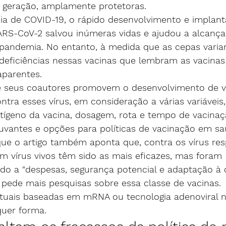
 geração, amplamente protetoras.
a de COVID-19, o rápido desenvolvimento e implant
ARS-CoV-2 salvou inúmeras vidas e ajudou a alcança
 pandemia. No entanto, à medida que as cepas vari
 deficiências nessas vacinas que lembram as vacinas
aparentes.
 e seus coautores promovem o desenvolvimento de v
ntra esses vírus, em consideração a várias variáveis
tígeno da vacina, dosagem, rota e tempo de vacinaçã
juvantes e opções para políticas de vacinação em sa
ue o artigo também aponta que, contra os vírus resp
m vírus vivos têm sido as mais eficazes, mas foram 
ido a "despesas, segurança potencial e adaptação à 
o pede mais pesquisas sobre essa classe de vacinas.
atuais baseadas em mRNA ou tecnologia adenoviral 
quer forma.