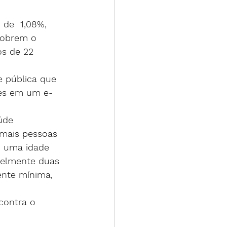
de  1,08%, 
cobrem o 
s de 22 
e pública que 
mes em um e-
úde 
 mais pessoas 
m uma idade 
velmente duas 
mente mínima, 
contra o 