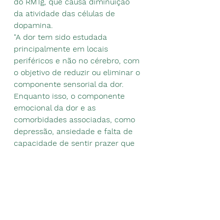
do RMTg, que causa diminuição 
da atividade das células de 
dopamina.
"A dor tem sido estudada 
principalmente em locais 
periféricos e não no cérebro, com 
o objetivo de reduzir ou eliminar o 
componente sensorial da dor. 
Enquanto isso, o componente 
emocional da dor e as 
comorbidades associadas, como 
depressão, ansiedade e falta de 
capacidade de sentir prazer que 
acompanham a dor, foi 
largamente ignorado", disse o 
autor do estudo Jose Morón-
Concepcion, Ph.D., da 
Universidade de Washington, em 
St. Louis.