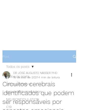
NEUROCIÊNCIAS COM DR
NASSER
Post
Todos os posts
DR JOSÉ AUGUSTO NASSER PHD
Todos os posts
18 de out. de 2021
4 min de leitura
Circuitos cerebrais
coluna vertebral
identificados que podem
spinal cord stimulation
NEUROMODULATION
ser responsáveis por
C19