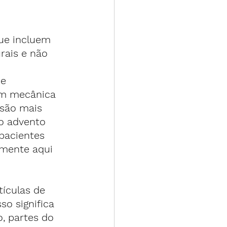
ue incluem 
rais e não 
e 
em mecânica 
ssão mais 
o advento 
pacientes 
mente aqui 
tículas de 
so significa 
, partes do 