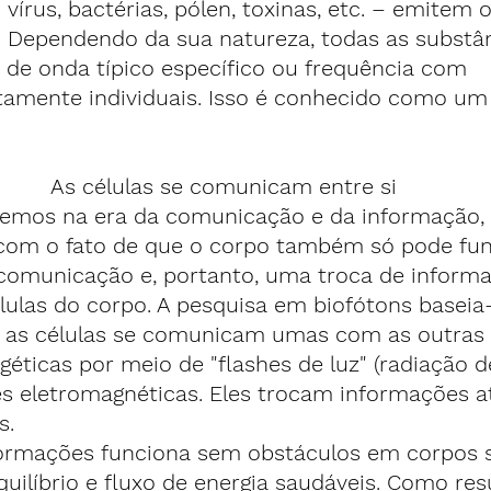
írus, bactérias, pólen, toxinas, etc. – emitem 
. Dependendo da sua natureza, todas as substâ
e onda típico específico ou frequência com 
ltamente individuais. Isso é conhecido como um
As células se comunicam entre si
emos na era da comunicação e da informação, 
om o fato de que o corpo também só pode func
 comunicação e, portanto, uma troca de inform
élulas do corpo. A pesquisa em biofótons baseia
 as células se comunicam umas com as outras 
éticas por meio de "flashes de luz" (radiação de
es eletromagnéticas. Eles trocam informações a
s.
formações funciona sem obstáculos em corpos s
uilíbrio e fluxo de energia saudáveis. Como res