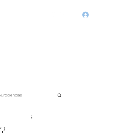
Login
Início
Blog
Agende Online
Fórum
Membros
urociencias
?