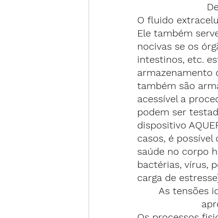
De
O fluido extracel
Ele também serve
nocivas se os órgã
intestinos, etc.
armazenamento de
também são armaz
acessível a proce
podem ser testado
dispositivo AQUE
casos, é possível
saúde no corpo h
bactérias, vírus, 
carga de estresse)
As tensões i
apr
Os processos fis