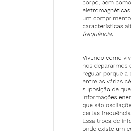
corpo, bem como v
eletromagnéticas
um comprimento d
características a
frequência
.
Vivendo como viv
nos depararmos c
regular porque a
entre as várias c
suposição de que
informações energ
que são oscilaçõ
certas frequência
Essa troca de in
onde existe um eq