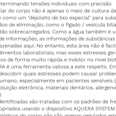
terminando tensões individuais com precisão
ular do corpo não é apenas o meio de cultura das
 como um "depósito de lixo especial" para subs
os de eliminação, como o fígado / vesícula biliar,
 estão sobrecarregados. Como a água também é 
 informações, as informações de substâncias 
enadas aqui. No entanto, esta área não é faci
dimentos laboratoriais, mas esses estresses ge
s de forma muito rápida e indolor no nível biof
RA é uma ferramenta valiosa a este respeito. E
 descobrir quais estresses podem causar probl
umano, especialmente em pacientes sensíveis (
poluição eletrônica, materiais dentários, alérgeno
.
dentificadas são tratadas com os padrões de fr
opriados usando o dispositivo AQUERA SYSTEM
iológicos do corpo não são apenas regulados em