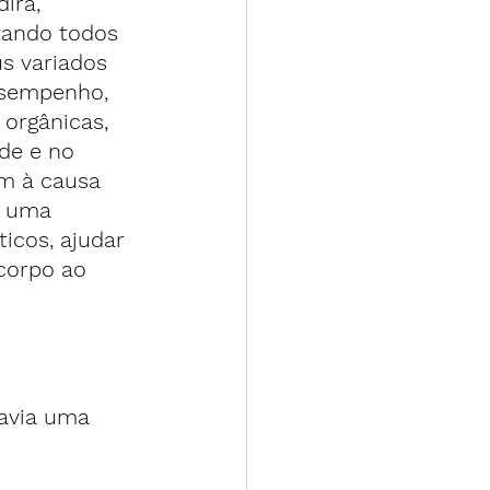
irá, 
tando todos 
s variados 
esempenho, 
 orgânicas, 
de e no 
m à causa 
o uma 
icos, ajudar 
 corpo ao 
avia uma 