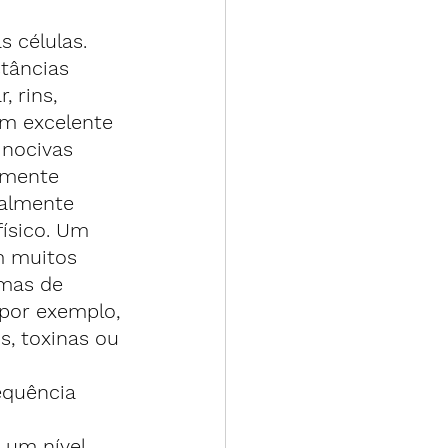
 células. 
tâncias 
 rins, 
um excelente 
nocivas 
lmente 
ralmente 
ísico. Um 
m muitos 
emas de 
por exemplo, 
s, toxinas ou 
equência 
 um nível 