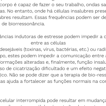
 corpo é capaz de fazer o seu trabalho, ondas s
s. No entanto, onde há células insalubres prese
lubres resultam. Essas frequências podem ser d
de biorressonância.
âncias indutoras de estresse podem impedir a
entre as células
esejáveis (toxinas, vírus, bactérias, etc.) ou rad
po, estes podem impedir a comunicação entre as
ormações alteradas e, finalmente, função insal
o de cicatrização dificultado e um efeito negat
co. Não se pode dizer que a terapia de bio-res
mas ajuda a fortalecer as funções normais na c
celular interrompida pode resultar em mudança