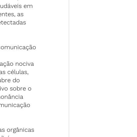
audáveis em 
ntes, as 
etectadas 
 comunicação 
iação nociva 
 células, 
ubre do 
ivo sobre o 
sonância 
omunicação 
s orgânicas