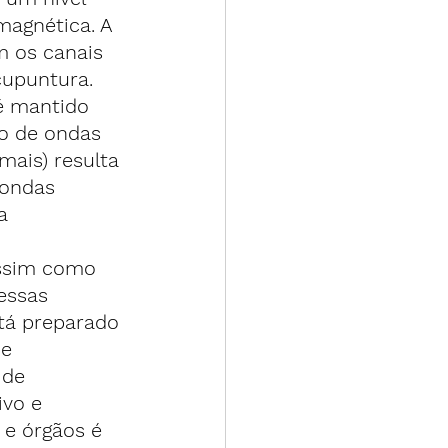
agnética. A 
m os canais 
cupuntura. 
é mantido 
o de ondas 
mais) resulta 
ondas 
a 
assim como 
essas 
stá preparado 
e 
 de 
vo e 
 e órgãos é 