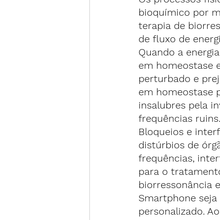
bioquímico por m
terapia de biorr
de fluxo de energ
Quando a energia 
em homeostase e 
perturbado e prej
em homeostase p
insalubres pela i
frequências ruins
Bloqueios e inter
distúrbios de órg
frequências, inte
para o tratament
biorressonância e
Smartphone seja d
personalizado. Ao