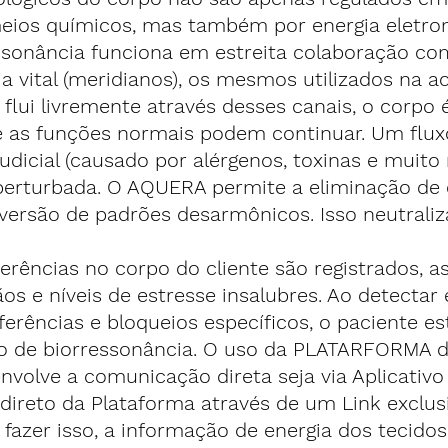
eios químicos, mas também por energia eletrom
essonância funciona em estreita colaboração co
ia vital (meridianos), os mesmos utilizados na a
flui livremente através desses canais, o corpo 
as funções normais podem continuar. Um flux
udicial (causado por alérgenos, toxinas e muito 
erturbada. O AQUERA permite a eliminação de 
nversão de padrões desarmônicos. Isso neutraliz
.
ferências no corpo do cliente são registrados, 
ãos e níveis de estresse insalubres. Ao detectar 
rferências e bloqueios específicos, o paciente e
o de biorressonância. O uso da PLATARFORMA d
nvolve a comunicação direta seja via Aplicativo
ireto da Plataforma através de um Link exclusi
 fazer isso, a informação de energia dos tecidos