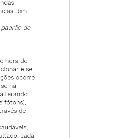
ondas 
ncias têm 
 
padrão de 
é hora de 
ionar e se 
ações ocorre 
-se na 
alterando 
 fótons), 
través de 
audáveis, 
ultado, cada 