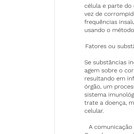
célula e parte do
vez de corrompida
frequências insa
usando o método 
Fatores ou subst
Se substâncias ind
agem sobre o cor
resultando em inf
órgão, um process
sistema imunológi
trate a doença, 
celular.
A comunicação 