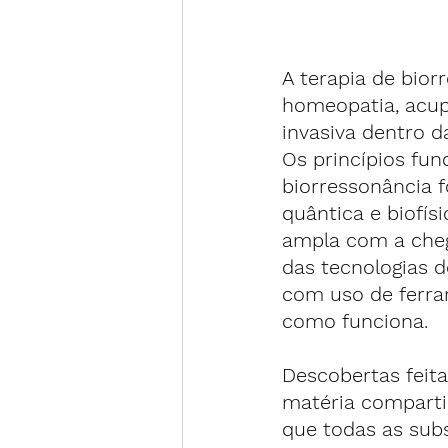
A terapia de bior
homeopatia, acup
invasiva dentro d
Os princípios fun
biorressonância 
quântica e biofís
ampla com a cheg
das tecnologias 
com uso de ferra
como funciona.
Descobertas feita
matéria compartil
que todas as subs