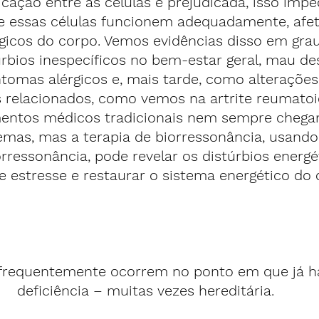
ção entre as células é prejudicada, isso imped
e essas células funcionem adequadamente, afe
gicos do corpo. Vemos evidências disso em grau
úrbios inespecíficos no bem-estar geral, mau d
intomas alérgicos e, mais tarde, como alterações
 relacionados, como vemos na artrite reumatoi
mentos médicos tradicionais nem sempre chega
lemas, mas a terapia de biorressonância, usand
rressonância, pode revelar os distúrbios energét
 de estresse e restaurar o sistema energético do
frequentemente ocorrem no ponto em que já h
deficiência – muitas vezes hereditária.