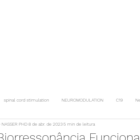
spinal cord stimulation
NEUROMODULATION
C19
Ne
 NASSER PHD
8 de abr. de 2023
5 min de leitura
iorressonância Funciona