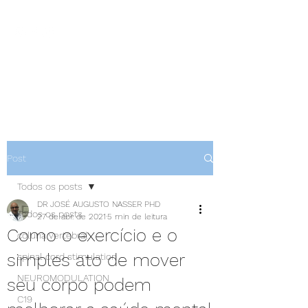
NEUROCIÊNCIAS COM DR
NASSER
Post
Todos os posts
DR JOSÉ AUGUSTO NASSER PHD
Todos os posts
27 de abr. de 2021
5 min de leitura
Como o exercício e o
coluna vertebral
simples ato de mover
spinal cord stimulation
NEUROMODULATION
seu corpo podem
C19