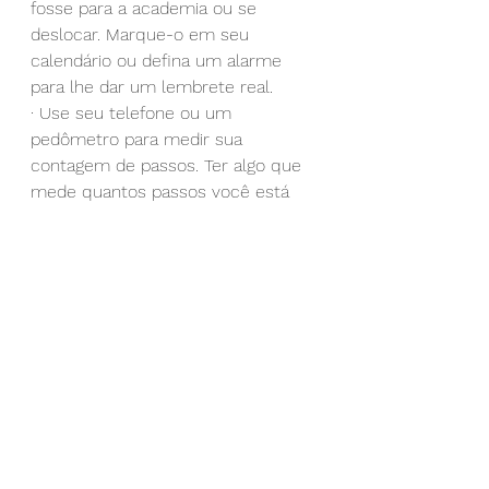
fosse para a academia ou se 
deslocar. Marque-o em seu 
calendário ou defina um alarme 
para lhe dar um lembrete real.
· Use seu telefone ou um 
pedômetro para medir sua 
contagem de passos. Ter algo que 
mede quantos passos você está 
dando uma linha de base: Se você 
sabe que andou um certo número 
de passos no primeiro dia, você 
pode adicionar cinco passos 
adicionais no segundo dia. Dessa 
forma, você terá um objetivo 
tangível para aumentar o 
movimento.
· Vincule conscientemente itens ou 
lugares em sua casa a curtos 
ataques de movimento. Por 