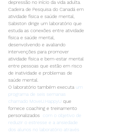
depressão no início da vida adulta.
Cadeira de Pesquisa do Canadá em 
atividade física e saúde mental, 
Sabiston dirige um laboratório que 
estuda as conexões entre atividade 
física e saúde mental, 
desenvolvendo e avaliando 
intervenções para promover 
atividade física e bem-estar mental 
entre pessoas que estão em risco 
de inatividade e problemas de 
saúde mental.
O laboratório também executa 
um 
programa de seis semanas 
chamado MoveU.HappyU
 que 
fornece coaching e treinamento 
personalizados  
com o objetivo de 
reduzir o estresse e a ansiedade 
dos alunos no laboratório através 