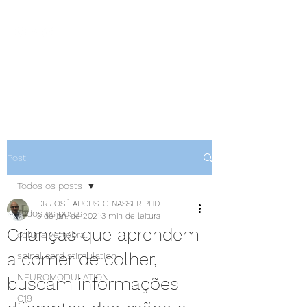
NEUROCIÊNCIAS COM DR
NASSER
Post
Todos os posts
DR JOSÉ AUGUSTO NASSER PHD
Todos os posts
3 de jan. de 2021
3 min de leitura
Crianças que aprendem
coluna vertebral
a comer de colher,
spinal cord stimulation
NEUROMODULATION
buscam informações
C19