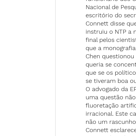
Nacional de Pesqu
escritório do sec
Connett disse qu
instruiu o NTP a 
final pelos cient
que a monografia 
Chen questionou 
queria se concent
que se os polític
se tiveram boa ou
O advogado da EP
uma questão não 
fluoretação artif
irracional. Este 
não um rascunho 
Connett esclarece