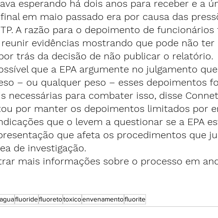
tava esperando há dois anos para receber e a ún
 final em maio passado era por causa das pressõ
P. A razão para o depoimento de funcionários f
i reunir evidências mostrando que pode não ter 
por trás da decisão de não publicar o relatório.
ssível que a EPA argumente no julgamento que
eso – ou qualquer peso – esses depoimentos fo
is necessárias para combater isso, disse Connet
ptou por manter os depoimentos limitados por e
ndicações que o levem a questionar se a EPA es
presentação que afeta os procedimentos que ju
ea de investigação.
trar mais informações sobre o processo em an
agua
fluoride
fluoreto
toxico
envenamento
fluorite