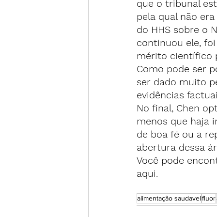
que o tribunal es
pela qual não era
do HHS sobre o NT
continuou ele, fo
mérito científico 
Como pode ser po
ser dado muito p
evidências factua
No final, Chen o
menos que haja i
de boa fé ou a re
abertura dessa ár
Você pode encon
aqui
.
alimentação saudavel
fluor