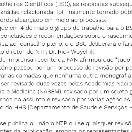
lheiros Científicos (BSC), as respostas subseq
álise relacionada, foi finalmente tornado públ
ordo alcançado em meio ao processo.
ue em 4 de maio o grupo de trabalho para o B
 conclusões e recomendações sobre o rascunh
ica
 ao  conselho pleno, e o BSC deliberará e far
 diretor do NTP, 
Dr. Rick Woychik.
 imprensa recente da FAN afirmou que "tudo 
atório passou por um processo de revisão por p
árias camadas que nenhuma outra monografia n
 ser revisado duas vezes pelas Academias Nacio
ia e Medicina (NASEM), revisado por um seleto 
ernos no assunto e revisado por várias agências
ro do HHS [Departamento de Saúde e Serviços
se publica ou não o NTP ou se quaisquer revisõ
antes da publicação, embora os representantes 