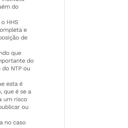
guém do 
 o HHS 
completa e 
posição de 
endo que 
importante do 
o do NTP ou 
e esta é 
 que é se a 
a um risco 
publicar ou 
ca no caso 