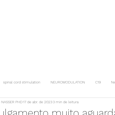
spinal cord stimulation
NEUROMODULATION
C19
Ne
 NASSER PHD
17 de abr. de 2023
3 min de leitura
julgamento muito aguard