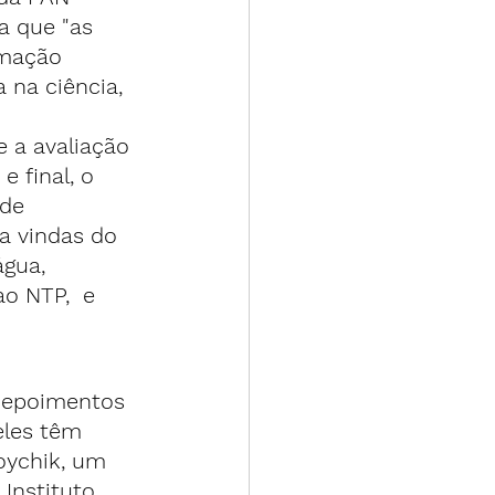
 que "
as 
rmação
 na ciência, 
 a avaliação 
 final, o 
de 
ia vindas do 
gua, 
o NTP,  e 
 depoimentos 
eles têm 
oychik, um 
Instituto 