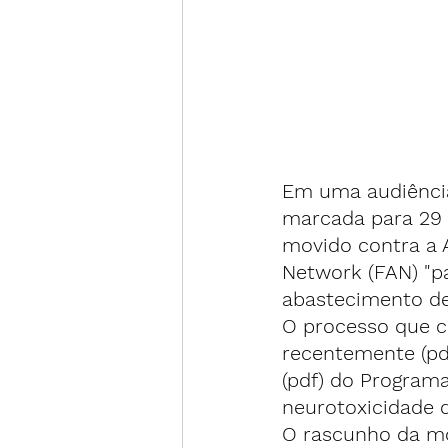
Em uma audiência 
marcada para 
29 
movido contra a A
Network (FAN) "pa
abastecimento de
O processo que c
recentemente (pdf
(pdf) do Programa
neurotoxicidade d
O rascunho da mo