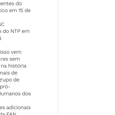
uentes do 
ico em 15 de 
SC 
o do NTP em 
á 
isso vem 
ares sem 
a história 
nais de 
grupo de 
 pró-
 Humanos dos 
es adicionais 
da FAN 