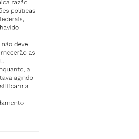
ica razão 
es políticas 
ederais, 
havido 
 não deve 
rnecerão as 
t.
nquanto, a 
tava agindo 
stificam a 
damento 