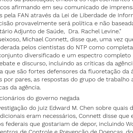
cos afirmando em seu comunicado de imprensa
s pela FAN através da Lei de Liberdade de Info
isão provavelmente será política e não baseada
tário Adjunto de Saúde,  Dra. Rachel Levine."
ixoso, Michael Connett, disse que, uma vez que
derada pelos cientistas do NTP como completa e
conjunto diversificado e um espectro completo 
ebate e discurso, incluindo as críticas da agênc
a que são fortes defensores da fluoretação da á
s por pares, as respostas do grupo de trabalho a
cas da agência.
cionários do governo negada
vestigação do juiz Edward M. Chen sobre quais
adicionais eram necessários, Connett disse que 
os federais que gostariam de depor, incluindo W
entros de Controle e Prevenção de Doenças, do 