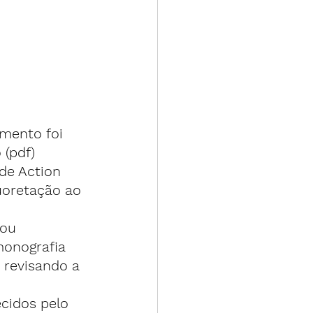
amento foi 
 (
pdf
) 
de Action 
uoretação ao 
ou 
monografia 
 revisando a 
cidos pelo 