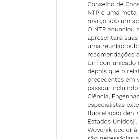
Conselho de Conse
NTP e uma meta-an
março sob um ac
O NTP anunciou q
apresentará suas
uma 
reunião públ
recomendações ao
Um comunicado de
depois que o rel
precedentes em v
passou, incluindo
Ciência, Engenhar
especialistas ext
fluoretação dent
Estados Unidos]".
Woychik decidirá 
são necessárias 