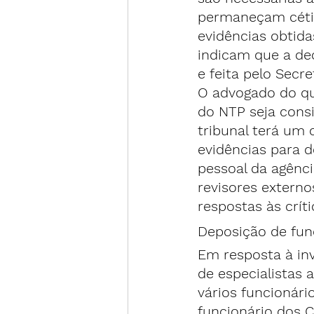
permaneçam céti
evidências obtida
indicam que a dec
e feita pelo Secre
O advogado do que
do NTP seja consi
tribunal terá um 
evidências para d
pessoal da agênci
revisores externo
respostas às críti
Deposição de fun
Em resposta à in
de especialistas 
vários funcionári
funcionário dos C