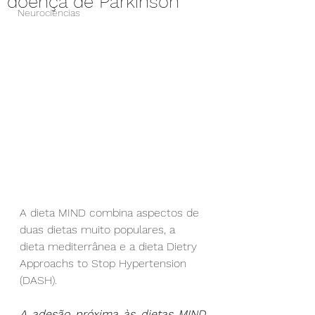
doença de Parkinson
Neurociencias
A dieta MIND combina aspectos de 
duas dietas muito populares, a 
dieta mediterrânea e a dieta Dietry 
Approachs to Stop Hypertension 
(DASH).
A adesão próxima às dietas MIND 