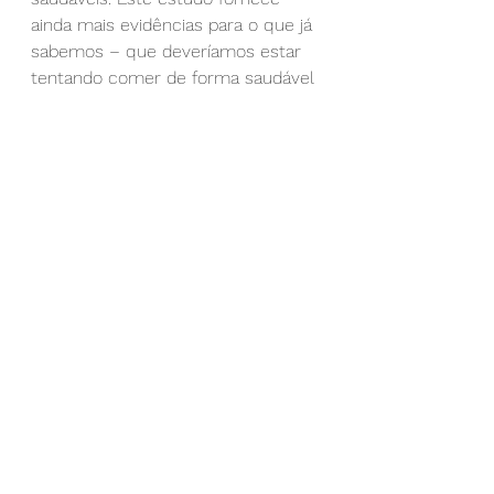
ainda mais evidências para o que já 
sabemos – que deveríamos estar 
tentando comer de forma saudável 
e cuidando de nós mesmos."
“MIND and Mediterranean Diets 
Associated with Later Onset of 
Parkinson’s Disease” by Avril 
Metcalfe‐Roach BSc, Adam C. Yu 
MSc. Ella Golz BA. Mihai Cirstea MS, 
BSc, Kristen Sundvick BSc, Daniel 
Kliger BA, Liam H. Foulger, Melissa 
Mackenzie MDB, Brett Finlay PhD, 
Silke Appel‐Cresswell MD. 
Movement Disorders