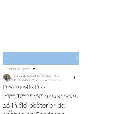
NEUROCIÊNCIAS COM DR
NASSER
Post
Todos os posts
DR JOSÉ AUGUSTO NASSER PHD
Todos os posts
15 de jan. de 2021
3 min de leitura
Dietas MIND e
coluna vertebral
mediterrâneo associadas
spinal cord stimulation
NEUROMODULATION
ao início posterior da
C19