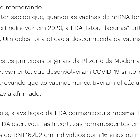
u o memorando
 ter sabido que, quando as vacinas de mRNA fo
primeira vez em 2020, a FDA 
listou "lacunas" crí
Um deles foi a eficácia desconhecida da vacina
stes principais originais 
da Pfizer
 e da 
Moderna
ectivamente, que desenvolveram COVID-19 sinto
provando que as vacinas nunca tiveram eficácia 
via afirmado. 
ois, a avaliação da FDA permaneceu a mesma.
 FDA escreveu: "as incertezas remanescentes em
cos do BNT162b2 em indivíduos com 16 anos ou m