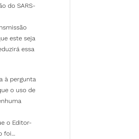
são do SARS-
ansmissão 
ue este seja 
eduzirá essa 
a à pergunta 
que o uso de 
nenhuma 
e o Editor-
oi... 