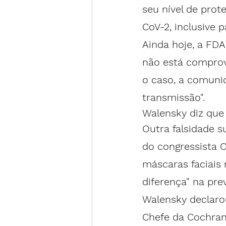
seu nível de pro
CoV-2, inclusive p
Ainda hoje, a FDA
não está comprov
o caso, a comunid
transmissão".
Walensky diz que
Outra falsidade s
do congressista C
máscaras faciais
diferença" na pre
Walensky declarou
Chefe da Cochrane