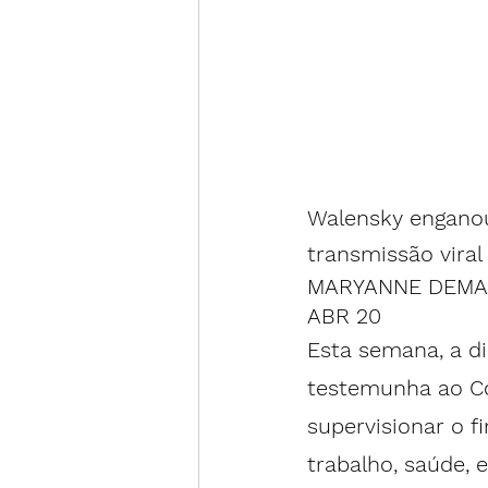
Walensky enganou
transmissão viral
MARYANNE DEMAS
ABR 20
Esta semana, a d
testemunha ao 
C
supervisionar o f
trabalho, saúde, 