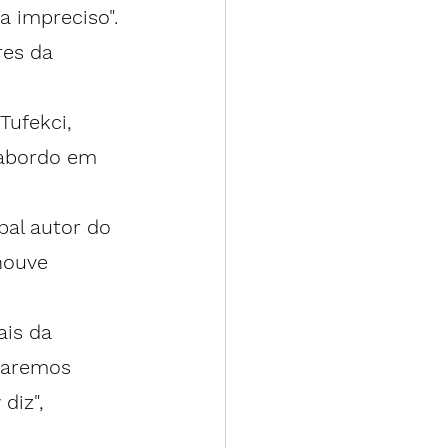
a impreciso".
res da 
Tufekci, 
 abordo em 
pal autor do 
houve 
ais da 
daremos 
diz", 