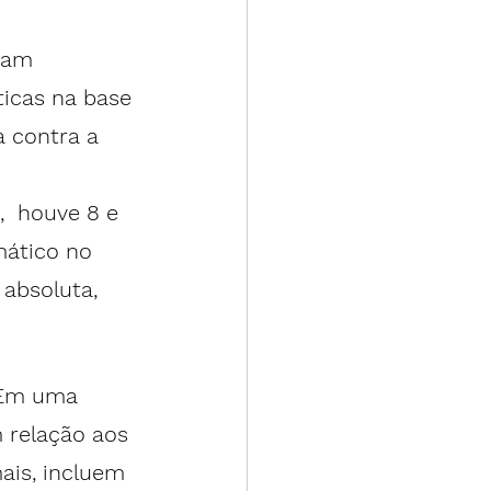
ram 
ticas
 na base 
 contra a 
,  houve 8 e 
mático no 
absoluta, 
 Em uma 
 relação aos 
ais, incluem 