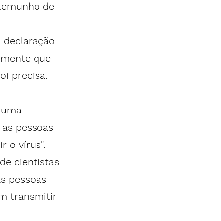
stemunho de 
 declaração 
camente que 
foi precisa.
e uma 
 as pessoas 
 o vírus".
de cientistas 
as pessoas 
 transmitir 