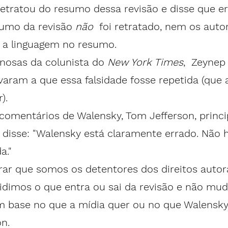
e retratou do resumo dessa revisão e disse que er
sumo da revisão 
não 
 foi retratado, nem os auto
a linguagem no resumo. 
nosas da colunista do 
New York Times
,  Zeynep 
varam a que essa falsidade fosse repetida (que
r
).
omentários de Walensky, Tom Jefferson, princi
 disse: "Walensky está claramente errado. Não 
a."
erar que somos os detentores dos direitos autor
idimos o que entra ou sai da revisão e não mu
 base no que a mídia quer ou no que Walensky 
n.