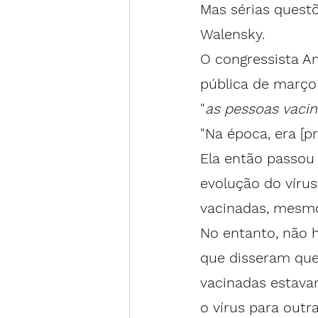
Mas sérias quest
Walensky.
O congressista A
pública de março
"
as pessoas vaci
"Na época, era [p
Ela então passou 
evolução do víru
vacinadas, mesmo
No entanto, não h
que disseram que
vacinadas estava
o vírus para outr