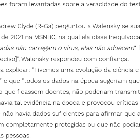
ões foram levantadas sobre a veracidade do te
ndrew Clyde (R-Ga) perguntou a Walensky se sua
 de 2021 na 
MSNBC
, na qual ela disse inequivo
nadas não carregam o vírus, elas não adoecem
" 
reciso]", Walensky respondeu com confiança.
a explicar: "Tivemos uma evolução da ciência 
s" e que "todos os dados na época sugeriam que
 que ficassem doentes, não poderiam transmitir
avia tal evidência na época e provocou críticas 
 não havia dados suficientes para afirmar que 
m completamente protegidas ou que não podiam
as pessoas.