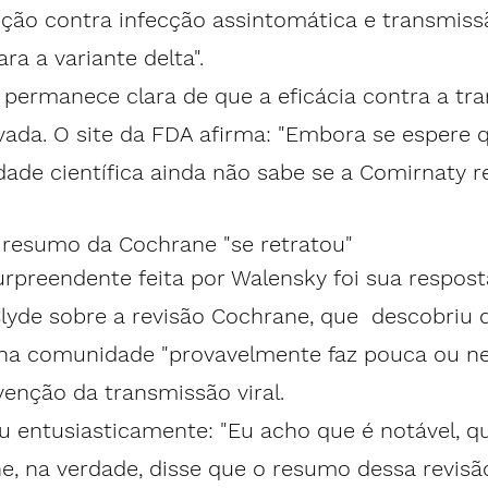
teção contra infecção assintomática e transmis
ara a variante delta".
 permanece clara de que a eficácia contra a tr
ada. O site da FDA 
afirma:
 "Embora se espere q
ade científica ainda não sabe se a Comirnaty r
 resumo da Cochrane "se retratou"
urpreendente feita por Walensky foi sua respost
lyde sobre a 
revisão Cochrane
, que  descobriu 
 na comunidade "provavelmente faz pouca ou 
venção da transmissão viral. 
 entusiasticamente: "Eu acho que é notável, qu
, na verdade, disse que o resumo dessa revisão f