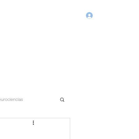
Login
Início
Blog
Agende Online
Fórum
Membros
urociencias