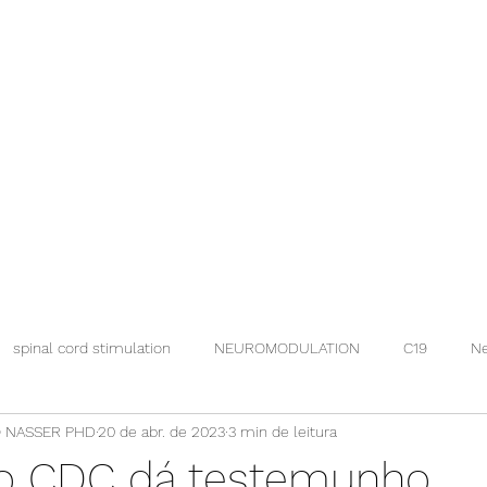
spinal cord stimulation
NEUROMODULATION
C19
Ne
 NASSER PHD
20 de abr. de 2023
3 min de leitura
do CDC dá testemunho