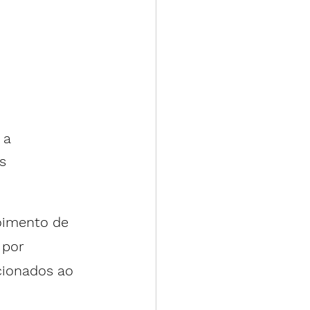
 a 
s
oimento de 
 por 
cionados ao 