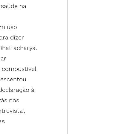
 saúde na 
um uso 
ra dizer 
Bhattacharya.
ar 
 combustível 
rescentou.
declaração à 
rás
 nos 
revista", 
as 