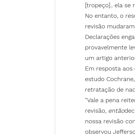
[tropeço].. ela s
No entanto, o re
revisão mudaram 
Declarações enga
provavelmente le
um 
artigo anterio
Em resposta aos c
estudo Cochrane,
retratação de nad
"Vale a pena reit
revisão
, então
dec
nossa revisão com
observou Jefferso