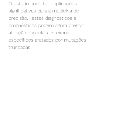
O estudo pode ter implicações 
significativas para a medicina de 
precisão. Testes diagnósticos e 
prognósticos podem agora prestar 
atenção especial aos exons 
específicos afetados por mutações 
truncadas.
O estudo também sugere uma 
abordagem terapêutica para aliviar 
as consequências de truncar 
mutações no autismo. "Seria muito 
difícil desenvolver drogas para 
milhares de mutações diferentes 
em muitas centenas de genes de 
autismo alvo", diz Vitkup, "mas 
nosso estudo demonstra que 
anormalidades comportamentais 
geralmente se originam de 