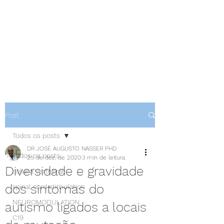
NEUROCIÊNCIAS COM DR
NASSER
Post
Todos os posts
DR JOSÉ AUGUSTO NASSER PHD
Todos os posts
25 de dez. de 2020
3 min de leitura
Diversidade e gravidade
coluna vertebral
dos sintomas do
spinal cord stimulation
NEUROMODULATION
autismo ligados a locais
C19