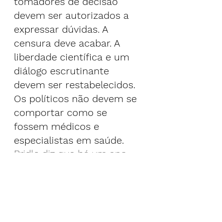
tomadores de decisão 
devem ser autorizados a 
expressar dúvidas. A 
censura deve acabar. A 
liberdade científica e um 
diálogo escrutinante 
devem ser restabelecidos. 
Os políticos não devem se 
comportar como se 
fossem médicos e 
especialistas em saúde.
Bridle diz que há um ano 
ele tem sido 
constantemente atacado 
por alguns de seus ex-
colegas, apesar do fato de 
que representantes de 