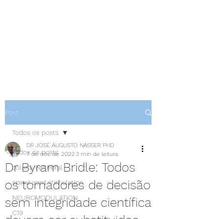
NEUROCIÊNCIAS COM DR
NASSER
Post
Todos os posts
DR JOSÉ AUGUSTO NASSER PHD
Todos os posts
7 de nov. de 2022
3 min de leitura
Dr Byram Bridle: Todos
coluna vertebral
os tomadores de decisão
spinal cord stimulation
NEUROMODULATION
sem integridade científica
C19