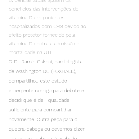
Evidências atuais apoiam os 
benefícios das intervenções de 
vitamina D em pacientes 
hospitalizados com C-19 devido ao 
efeito protetor fornecido pela 
vitamina D contra a admissão e 
mortalidade na UTI.
O Dr. Ramin Oskoui, cardiologista 
de Washington DC (FOXHALL),   
compartilhou este estudo 
emergente comigo para debate e 
decidi que é de   qualidade 
suficiente para compartilhar 
novamente. Outra peça para o   
quebra-cabeça ou devemos dizer, 
um quebra-cabeça já acabado 