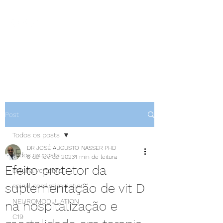
NEUROCIÊNCIAS COM DR
NASSER
Post
Todos os posts
DR JOSÉ AUGUSTO NASSER PHD
Todos os posts
6 de fev. de 2023
1 min de leitura
Efeito protetor da
coluna vertebral
suplementação de vit D
spinal cord stimulation
NEUROMODULATION
na hospitalização e
C19