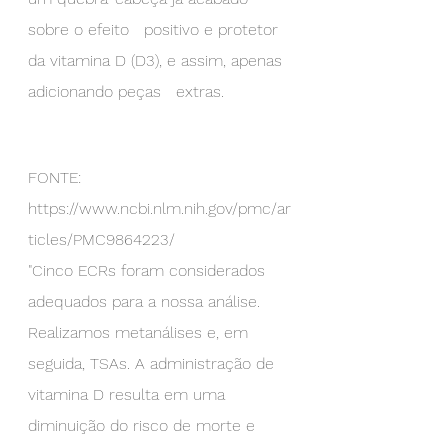
sobre o efeito   positivo e protetor 
da vitamina D (D3), e assim, apenas 
adicionando peças   extras.
FONTE:
https://www.ncbi.nlm.nih.gov/pmc/ar
ticles/PMC9864223/
"Cinco ECRs foram considerados 
adequados para a nossa análise. 
Realizamos metanálises e, em 
seguida, TSAs. A administração de 
vitamina D resulta em uma 
diminuição do risco de morte e 