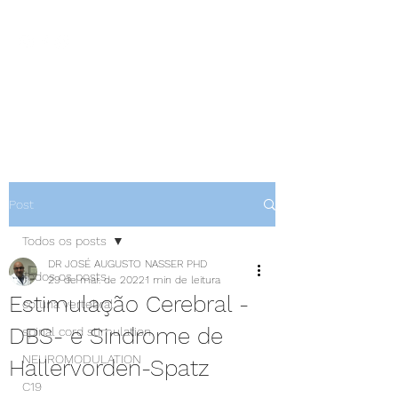
NEUROCIÊNCIAS COM DR
NASSER
Post
Todos os posts
DR JOSÉ AUGUSTO NASSER PHD
Todos os posts
29 de mar. de 2022
1 min de leitura
Estimulação Cerebral -
coluna vertebral
DBS- e Sindrome de
spinal cord stimulation
NEUROMODULATION
Hallervorden-Spatz
C19