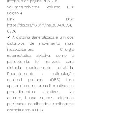
Intervalo de página: 706-709
Volume/Problema: 
Volume 100: 
Edição 4
Link DOI: 
https://doi.org/10.3171/jns.2004.100.4.
0706
✓ A distonia generalizada é um dos 
distúrbios de movimento mais 
incapacitantes. Cirurgia 
estereotática ablativa, como a 
pallidotomia, foi realizada para 
distonia medicamente refratária. 
Recentemente, a estimulação 
cerebral profunda (DBS) tem 
aparecido como uma alternativa aos 
procedimentos ablativos. No 
entanto, houve poucos relatórios 
publicados detalhando a melhora na 
distonia com a DBS.