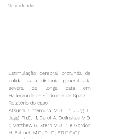
Neurociencias
Estimulação cerebral profunda de 
palidal para distonia generalizada 
severa de longa data em 
Hallervorden - Síndrome de Spatz
Relatório do caso
Atsushi Umemura
 M.D. 
 1
, 
Jurg L. 
Jaggi
 Ph.D. 
 1
, 
Carol A. Dolinskas
 M.D. 
1
, 
Matthew B. Stern
 M.D. 
 1
, e 
Gordon 
H. Baltuch
 M.D., Ph.D., F.R.C.S.(C)
1