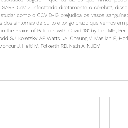
 SARS-CoV-2 infectando diretamente o cérebro", disse o
estudar como o COVID-19 prejudica os vasos sanguíneo
ns dos sintomas de curto e longo prazo que vemos em p
 in the Brains of Patients with Covid-19” by Lee MH, Perl D
odd SJ, Koretsky AP, Watts JA, Cheung V, Masliah E, Hork
oncur J, Hefti M, Folkerth RD, Nath A. NJEM