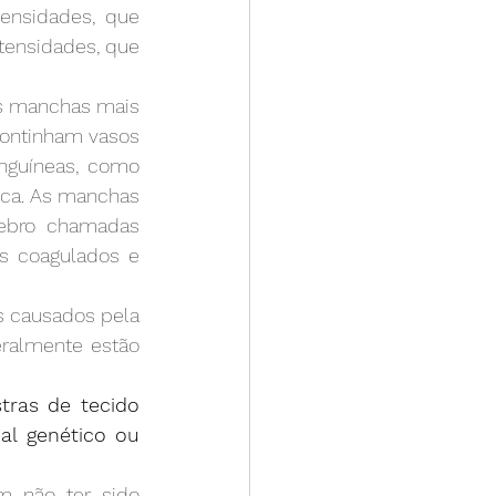
nsidades, que 
ensidades, que 
s manchas mais 
ontinham vasos 
nguíneas, como 
ica. As manchas 
ebro chamadas 
s coagulados e 
 causados pela 
ralmente estão 
ras de tecido 
l genético ou 
 não ter sido 