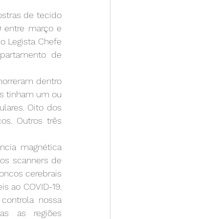
tras de tecido 
 entre março e 
o Legista Chefe 
partamento de 
orreram dentro 
s tinham um ou 
lares. Oito dos 
. Outros três 
ncia magnética 
os scanners de 
oncos cerebrais 
is ao COVID-19. 
controla nossa 
s as regiões 