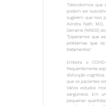
"Descobrimos que o
podem ser suscetíve
sugerem que isso po
Avindra Nath, M.D.,
Derrame (NINDS) do 
"Esperamos que es
problemas que os 
tratamentos."
Embora o COVID-19
frequentemente expe
disfunção cognitiva
que os pacientes so
Vários estudos mo
sanguíneos. Em um
pequenas quantidad