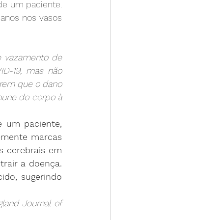
de um paciente. 
anos nos vasos 
 vazamento de 
D-19, mas não 
rem que o dano 
mune do corpo à 
um paciente, 
emente marcas 
 cerebrais em 
air a doença. 
do, sugerindo 
and Journal of 