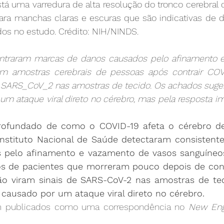
tá uma varredura de alta resolução do tronco cerebral 
ra manchas claras e escuras que são indicativas de d
os no estudo. Crédito: NIH/NINDS.
ntraram marcas de danos causados pelo afinamento e
m amostras cerebrais de pessoas após contrair COVI
 SARS_CoV_2 nas amostras de tecido. Os achados suge
um ataque viral direto no cérebro, mas pela resposta i
fundado de como o COVID-19 afeta o cérebro de 
Instituto Nacional de Saúde detectaram consistent
 pelo afinamento e vazamento de vasos sanguíneos
s de pacientes que morreram pouco depois de contr
ão viram sinais de SARS-CoV-2 nas amostras de teci
 causado por um ataque viral direto no cérebro.
m publicados como uma correspondência no 
New Engl