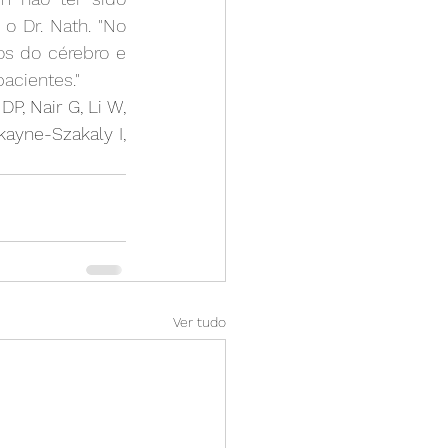
 Dr. Nath. "No 
s do cérebro e 
acientes."
P, Nair G, Li W, 
ayne-Szakaly I, 
Ver tudo