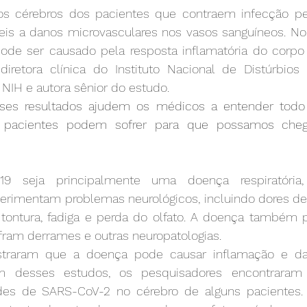
s cérebros dos pacientes que contraem infecção pe
is a danos microvasculares nos vasos sanguíneos. Nos
de ser causado pela resposta inflamatória do corpo ao
 diretora clínica do Instituto Nacional de Distúrbios 
NIH e autora sênior do estudo.
ses resultados ajudem os médicos a entender todo 
pacientes podem sofrer para que possamos chega
 seja principalmente uma doença respiratória, 
rimentam problemas neurológicos, incluindo dores de ca
, tontura, fadiga e perda do olfato. A doença também 
fram derrames e outras neuropatologias.
straram que a doença pode causar inflamação e da
 desses estudos, os pesquisadores encontraram 
es de SARS-CoV-2 no cérebro de alguns pacientes. N