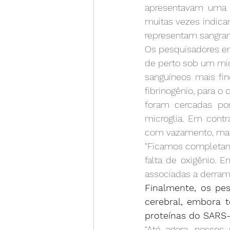
apresentavam uma a
muitas vezes indica
representam sangra
Os pesquisadores e
de perto sob um mic
sanguíneos mais fi
fibrinogênio, para o
foram cercadas po
microglia. Em cont
com vazamento, mas
"Ficamos completame
falta de oxigênio. 
associadas a derrame
Finalmente, os pes
cerebral, embora 
proteínas do SARS-
"Até agora, nosso