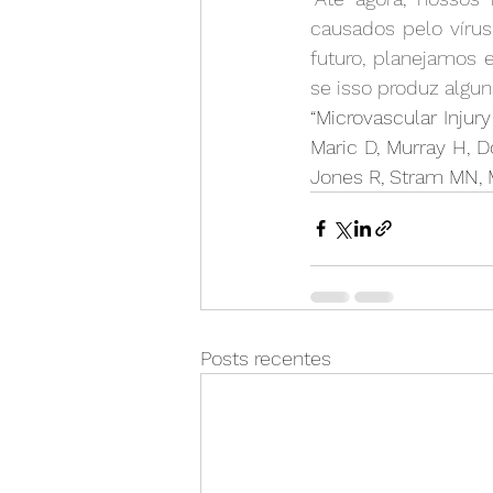
causados pelo vírus
futuro, planejamos 
se isso produz algu
“Microvascular Injury
Maric D, Murray H, D
Jones R, Stram MN, M
Posts recentes