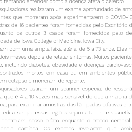
ão tentando entender como a doença afeta o cérebro.
squisadores realizaram um exame aprofundado de amos
ientes que morreram após experimentarem o COVID-19
ras de 16 pacientes foram fornecidas pelo Escritório d
uanto os outros 3 casos foram fornecidos pelo de
idade de Iowa College of Medicine, Iowa City.
am com uma ampla faixa etária, de 5 a 73 anos. Eles m
dois meses depois de relatar sintomas. Muitos paciente
o, incluindo diabetes, obesidade e doenças cardiovascu
contrados mortos em casa ou em ambientes públicos
em colapso e morreram de repente.
esquisadores usaram um scanner especial de ressonâ
ia que é 4 a 10 vezes mais sensível do que a maioria d
ca, para examinar amostras das lâmpadas olfativas e tr
credita-se que essas regiões sejam altamente suscetíve
 controlam nosso olfato enquanto o tronco cerebral 
quência cardíaca. Os exames revelaram que amba