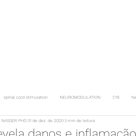
spinal cord stimulation
NEUROMODULATION
C19
Ne
 NASSER PHD
31 de dez. de 2020
3 min de leitura
evela danos e inflamaçã