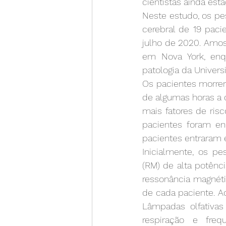
cientistas ainda est
Neste estudo, os pe
cerebral de 19 pac
julho de 2020. Amost
em Nova York, enq
patologia da Univers
Os pacientes morrer
de algumas horas a 
mais fatores de risc
pacientes foram en
pacientes entraram 
Inicialmente, os p
(RM) de alta potênc
ressonância magnéti
de cada paciente. A
Lâmpadas olfativas
respiração e fre