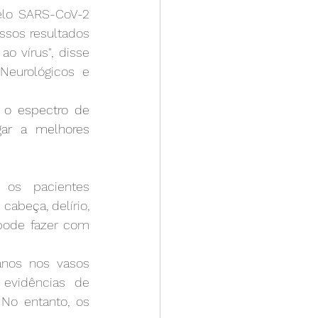
lo SARS-CoV-2 
sos resultados 
 vírus", disse 
Neurológicos e 
o espectro de 
r a melhores 
os pacientes 
beça, delírio, 
pode fazer com 
nos nos vasos 
evidências de 
o entanto, os 