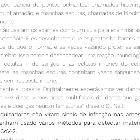
bundância de pontos brilhantes, chamados hiperinte
m inflamação, e manchas escuras, chamadas de hipoint
mento.
ntão usaram os exames como um guia para examinar a
roscópio. Eles descobriram que os pontos brilhantes c
nos do que o normal e às vezes vazando proteínas sa
 cérebro. Isso parecia desencadear uma reação imunológ
r células T do sangue e as células imunes do cér
raste, as manchas escuras continham vasos sanguíneo
 sem resposta imune.
nte surpresos. Originalmente, esperávamos ver danos
Em vez disso, vimos áreas multifocais de danos que ge
s e doenças neuroinflamatórias", disse o Dr. Nath.
quisadores não viram sinais de infecção nas amost
tenham usado vários métodos para detectar materia
CoV-2.
s resultados sugerem que os danos que vimos podem