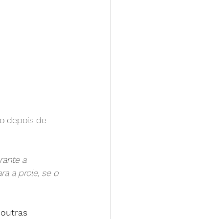
co depois de 
rante a 
a a prole, se o 
 outras 