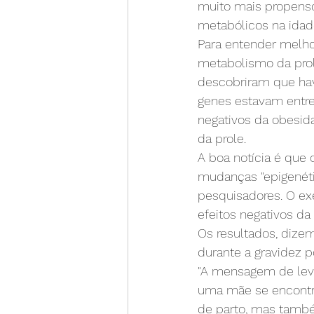
muito mais propenso
metabólicos na idad
Para entender melho
metabolismo da prol
descobriram que havi
genes estavam entre
negativos da obesida
da prole.
A boa notícia é que
mudanças "epigenéti
pesquisadores. O ex
efeitos negativos da
Os resultados, dize
durante a gravidez 
"A mensagem de leva
uma mãe se encontra 
de parto, mas també