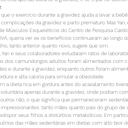
z
que o exercício durante a gravidez ajuda a levar a bebê
 complicações da gravidez e parto prematuro. Mas Yan, d
de Músculos Esqueléticos do Centro de Pesquisa Cardio
VA, queria ver se os benefícios continuaram ao longo d
alho, tanto anterior quanto novo, sugere que sim.
, Yan e seus colaboradores estudaram ratos de laboratór
ns dos camundongos adultos foram alimentados com co
s e durante a gravidez, enquanto outros foram alime
rdura e alta caloria para simular a obesidade.
m a dieta rica em gordura antes do acasalamento tiver
voluntária apenas durante a gravidez, onde podiam corr
outros não, o que significa que permaneceram sedentár
 impressionantes: tanto mães quanto pais do grupo de a
dispor seus filhos a distúrbios metabólicos. Em particul
inos das mães sedentárias em dietas com alto teor d