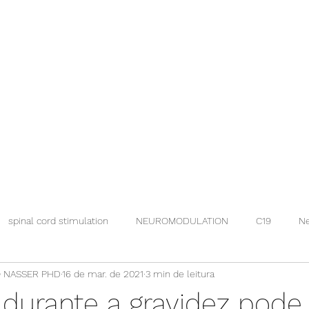
spinal cord stimulation
NEUROMODULATION
C19
Ne
 NASSER PHD
16 de mar. de 2021
3 min de leitura
 durante a gravidez pode 