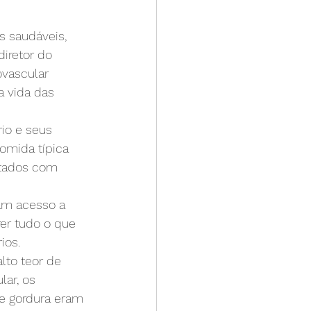
s saudáveis, 
iretor do 
vascular 
a vida das 
io e seus 
mida típica 
ntados com 
am acesso a 
er tudo o que 
ios.
lto teor de 
ar, os 
e gordura eram 