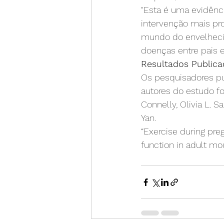
"Esta é uma evidênc
intervenção mais pr
mundo do envelhecim
doenças entre pais e 
Resultados Public
Os pesquisadores p
autores do estudo for
Connelly, Olivia L. S
Yan.
“Exercise during pre
function in adult mo