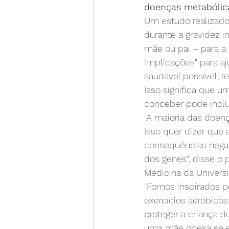
doenças metabólica
Um estudo realizado
durante a gravidez 
mãe ou pai – para a
implicações" para aj
saudável possível, r
Isso significa que 
conceber pode inclu
"A maioria das doenç
Isso quer dizer que
consequências negat
dos genes", disse o 
Medicina da Universi
"Fomos inspirados p
exercícios aeróbico
proteger a criança d
uma mãe obesa se exe