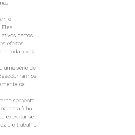
mas 
am o 
 Eles 
ativos certos 
s efeitos 
ram toda a vida 
u uma série de 
descobriram os 
tamente os 
aterno somente 
ai para filho.
e exercitar se 
ez e o trabalho 