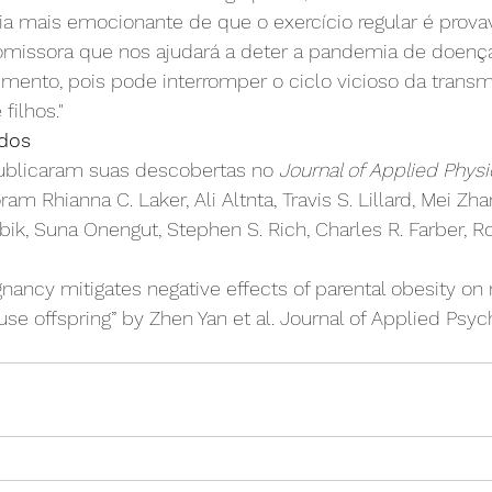
ia mais emocionante de que o exercício regular é prova
omissora que nos ajudará a deter a pandemia de doença
ento, pois pode interromper o ciclo vicioso da transm
filhos."
ados
ublicaram suas descobertas no 
Journal of Applied Physi
am Rhianna C. Laker, Ali Altnta, Travis S. Lillard, Mei Zhan
abik, Suna Onengut, Stephen S. Rich, Charles R. Farber, R
gnancy mitigates negative effects of parental obesity on
use offspring” by Zhen Yan et al. Journal of Applied Psy