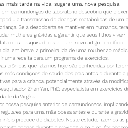
s mais tarde na vida, sugere uma nova pesquisa.
 em camundongos de laboratório descobriu que o exer
impediu a transmissão de doenças metabólicas de um p
 criança. Se a descoberta se mantiver em humanos, ter
udar mulheres grávidas a garantir que seus filhos vivam 
elatam os pesquisadores em um novo artigo científico.
um dia, em breve, a primeira ida de uma mulher ao médi
ir uma receita para um programa de exercícios.
as crônicas que falamos hoje são conhecidas por terem 
 as más condições de saúde dos pais antes e durante a 
ivas para a criança, potencialmente através da modific
pesquisador Zhen Yan, PhD, especialista em exercícios 
dade da Virgínia.
or nossa pesquisa anterior de camundongos, implicand
s regulares para uma mãe obesa antes e durante a grav
o início precoce do diabetes. Neste estudo, fizemos as p
rcita apenas durante a gravidez, e se o pai for obeso?