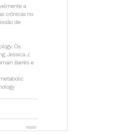
velmente a 
s crônicas no 
issão de 
ology
. Os 
g, Jessica J. 
omain Barrès e 
 metabolic 
chology