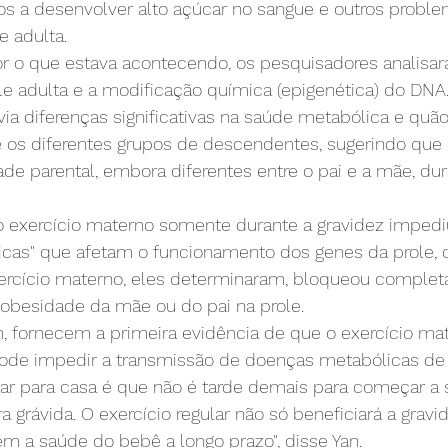
s a desenvolver alto açúcar no sangue e outros proble
e adulta.
r o que estava acontecendo, os pesquisadores analisar
e adulta e a modificação química (epigenética) do DNA.
a diferenças significativas na saúde metabólica e quão 
 os diferentes grupos de descendentes, sugerindo que o
de parental, embora diferentes entre o pai e a mãe, du
 o exercício materno somente durante a gravidez impedi
cas" que afetam o funcionamento dos genes da prole, 
ercício materno, eles determinaram, bloqueou comple
 obesidade da mãe ou do pai na prole.
m, fornecem a primeira evidência de que o exercício m
pode impedir a transmissão de doenças metabólicas de p
r para casa é que não é tarde demais para começar a s
grávida. O exercício regular não só beneficiará a gravid
m a saúde do bebê a longo prazo", disse Yan.