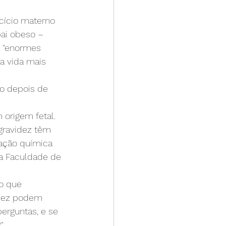
cício materno 
ai obeso – 
á "enormes 
a vida mais 
co depois de 
origem fetal. 
gravidez têm 
ação química 
da Faculdade de 
o que 
idez podem 
erguntas, e se 
"