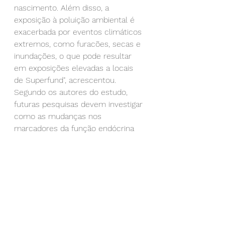
nascimento. Além disso, a 
exposição à poluição ambiental é 
exacerbada por eventos climáticos 
extremos, como furacões, secas e 
inundações, o que pode resultar 
em exposições elevadas a locais 
de Superfund", acrescentou.
Segundo os autores do estudo, 
futuras pesquisas devem investigar 
como as mudanças nos 
marcadores da função endócrina 
afetam o nascimento e outros 
desfechos de saúde. Estudos 
futuros também devem olhar para 
metais essenciais em relação à 
saúde materna e fetal, e metais 
como misturas em relação aos 
marcadores da função endócrina.