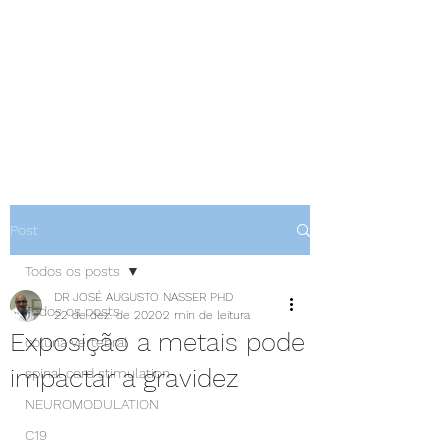
NEUROCIÊNCIAS COM DR
NASSER
Post
Todos os posts
DR JOSÉ AUGUSTO NASSER PHD
Todos os posts
22 de dez. de 2020
2 min de leitura
Exposição a metais pode
coluna vertebral
impactar a gravidez
spinal cord stimulation
NEUROMODULATION
C19