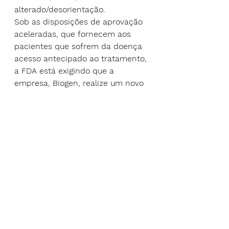
alterado/desorientação.
Sob as disposições de aprovação 
aceleradas, que fornecem aos 
pacientes que sofrem da doença 
acesso antecipado ao tratamento, 
a FDA está exigindo que a 
empresa, Biogen, realize um novo 
ensaio clínico randomizado e 
controlado para verificar o 
benefício clínico da droga. Se o 
ensaio não verificar o benefício 
clínico, a FDA pode iniciar um 
processo para retirar a aprovação 
da droga.
Foi concedida à Aduhelm a 
designação 
fast track,
  que busca 
agilizar o desenvolvimento e a 
revisão de medicamentos 