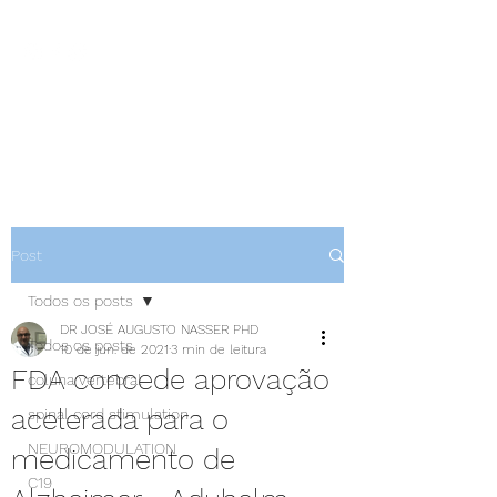
NEUROCIÊNCIAS COM DR
NASSER
Post
Todos os posts
DR JOSÉ AUGUSTO NASSER PHD
Todos os posts
10 de jun. de 2021
3 min de leitura
FDA concede aprovação
coluna vertebral
acelerada para o
spinal cord stimulation
NEUROMODULATION
medicamento de
C19