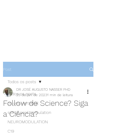
NEUROCIÊNCIAS COM DR
NASSER
Post
Todos os posts
DR JOSÉ AUGUSTO NASSER PHD
Todos os posts
25 de jan. de 2023
1 min de leitura
Follow de Science? Siga
coluna vertebral
a Ciência?
spinal cord stimulation
NEUROMODULATION
C19