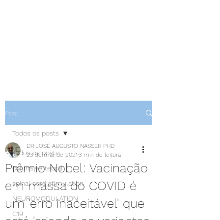
NEUROCIÊNCIAS COM DR
NASSER
Post
Todos os posts
DR JOSÉ AUGUSTO NASSER PHD
Todos os posts
23 de mai. de 2021
3 min de leitura
Prêmio Nobel: Vacinação
coluna vertebral
em massa do COVID é
spinal cord stimulation
NEUROMODULATION
um 'erro inaceitável' que
C19