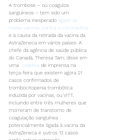
A trombose – ou coágulos 
sanguíneos – tem sido um 
problema inesperado
 ligado às 
novas vacinas contra o coronavírus
e à causa da retirada da vacina da 
AstraZeneca em vários países. A 
chefe da agência de saúde pública 
do Canadá, Theresa Tam, disse em 
uma 
 coletiva
 de imprensa na 
terça-feira que existem agora 21 
casos confirmados de 
trombocitopenia trombótica 
induzida por vacinas, ou VITT, 
incluindo entre três mulheres que 
morreram de transtorno de 
coagulação sanguínea 
potencialmente ligada à vacina da 
AstraZeneca e outros 13 casos 