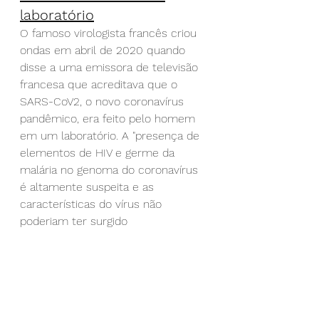
laboratório
O famoso virologista francês criou 
ondas em abril de 2020 quando 
disse a uma emissora de televisão 
francesa que acreditava que o 
SARS-CoV2, o novo coronavírus 
pandêmico, era feito pelo homem 
em um laboratório. A "presença de 
elementos de HIV e germe da 
malária no genoma do coronavírus 
é altamente suspeita e as 
características do vírus não 
poderiam ter surgido 
naturalmente",
 disse ele
.
Embora tenha sido ridicularizado 
por especialistas franceses por ter 
"uma
 visão conspiratória
  que não 
se relaciona com a ciência real", 