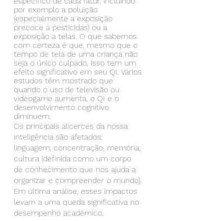
específico de cada fator, incluindo 
por exemplo a poluição 
(especialmente a exposição 
precoce a pesticidas) ou a 
exposição a telas. O que sabemos 
com certeza é que, mesmo que o 
tempo de tela de uma criança não 
seja o único culpado, isso tem um 
efeito significativo em seu QI. Vários 
estudos têm mostrado que 
quando o uso de televisão ou 
videogame aumenta, o QI e o 
desenvolvimento cognitivo 
diminuem.
Os principais alicerces da nossa 
inteligência são afetados: 
linguagem, concentração, memória, 
cultura (definida como um corpo 
de conhecimento que nos ajuda a 
organizar e compreender o mundo). 
Em última análise, esses impactos 
levam a uma queda significativa no 
desempenho acadêmico.