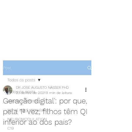
NEUROCIÊNCIAS COM DR
NASSER
Post
Todos os posts
DR JOSÉ AUGUSTO NASSER PHD
Todos os posts
23 de fev. de 2021
9 min de leitura
Geração digital': por que,
coluna vertebral
pela 1ª vez, filhos têm QI
spinal cord stimulation
NEUROMODULATION
inferior ao dos pais?
C19