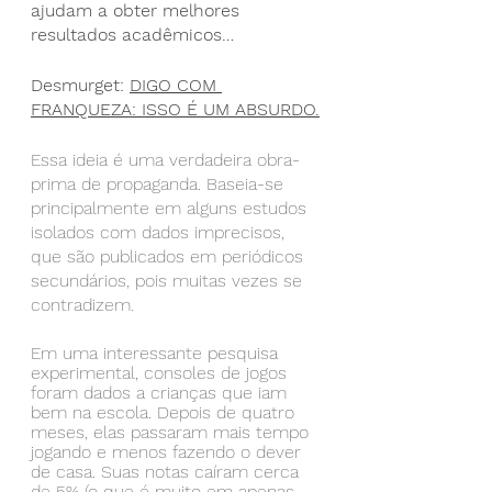
ajudam a obter melhores 
resultados acadêmicos…
Desmurget: 
DIGO COM 
FRANQUEZA: ISSO É UM ABSURDO.
Essa ideia é uma verdadeira obra-
prima de propaganda. Baseia-se 
principalmente em alguns estudos 
isolados com dados imprecisos, 
que são publicados em periódicos 
secundários, pois muitas vezes se 
contradizem.
Em uma interessante pesquisa 
experimental, consoles de jogos 
foram dados a crianças que iam 
bem na escola. Depois de quatro 
meses, elas passaram mais tempo 
jogando e menos fazendo o dever 
de casa. Suas notas caíram cerca 
de 5% (o que é muito em apenas 