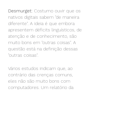
Desmurget:
 Costumo ouvir que os 
nativos digitais sabem "de maneira 
diferente". A ideia é que embora 
apresentem déficits linguísticos, de 
atenção e de conhecimento, são 
muito bons em "outras coisas". A 
questão está na definição dessas 
"outras coisas".
Vários estudos indicam que, ao 
contrário das crenças comuns, 
eles não são muito bons com 
computadores. Um relatório da 
União Europeia explica que a baixa 
competência digital impede a 
adoção de tecnologias 
educacionais nas escolas.
Vários países estão começando a 