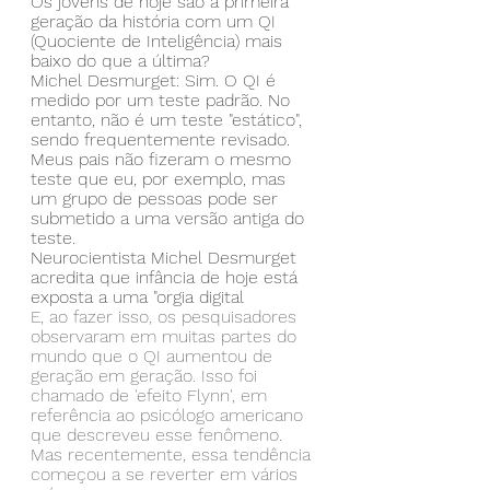
Os jovens de hoje são a primeira 
geração da história com um QI 
(Quociente de Inteligência) mais 
baixo do que a última?
Michel Desmurget: Sim. O QI é 
medido por um teste padrão. No 
entanto, não é um teste "estático", 
sendo frequentemente revisado. 
Meus pais não fizeram o mesmo 
teste que eu, por exemplo, mas 
um grupo de pessoas pode ser 
submetido a uma versão antiga do 
teste.
Neurocientista Michel Desmurget 
acredita que infância de hoje está 
exposta a uma "orgia digital
E, ao fazer isso, os pesquisadores 
observaram em muitas partes do 
mundo que o QI aumentou de 
geração em geração. Isso foi 
chamado de 'efeito Flynn', em 
referência ao psicólogo americano 
que descreveu esse fenômeno. 
Mas recentemente, essa tendência 
começou a se reverter em vários 