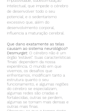
impulsividade; subestimulação 
intelectual, que impede o cérebro 
de desenvolver todo o seu 
potencial; e o sedentarismo 
excessivo que, além do 
desenvolvimento corporal, 
influencia a maturação cerebral.
Que dano exatamente as telas 
causam ao sistema neurológico?
Desmurget: 
O cérebro não é um 
órgão "estável". Suas características 
'finais' dependem da nossa 
experiência. O mundo em que 
vivemos, os desafios que 
enfrentamos, modificam tanto a 
estrutura quanto o seu 
funcionamento, e algumas regiões 
do cérebro se especializam, 
algumas redes são criadas e 
fortalecidas, outras se perdem, 
algumas se tornam mais densas e 
outras mais finas.
Observou-se que o tempo gasto 