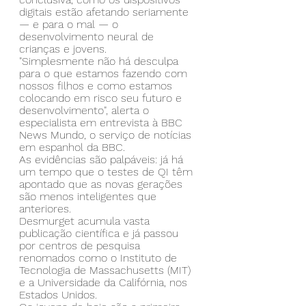
digitais estão afetando seriamente 
— e para o mal — o 
desenvolvimento neural de 
crianças e jovens.
"Simplesmente não há desculpa 
para o que estamos fazendo com 
nossos filhos e como estamos 
colocando em risco seu futuro e 
desenvolvimento", alerta o 
especialista em entrevista à BBC 
News Mundo, o serviço de notícias 
em espanhol da BBC.
As evidências são palpáveis: já há 
um tempo que o testes de QI têm 
apontado que as novas gerações 
são menos inteligentes que 
anteriores.
Desmurget acumula vasta 
publicação científica e já passou 
por centros de pesquisa 
renomados como o Instituto de 
Tecnologia de Massachusetts (MIT) 
e a Universidade da Califórnia, nos 
Estados Unidos.