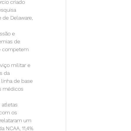
cio criado 
squisa 
 de Delaware, 
ssão e 
emias de 
ue competem 
iço militar e 
s da 
linha de base 
s médicos 
 atletas 
 com os 
 relataram um 
da NCAA, 11,4% 