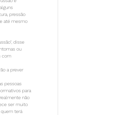
cussão e 
alguns 
ura, pressão 
a e até mesmo 
ssão", disse 
intomas ou 
s com 
ão a prever 
as pessoas 
ormativos para 
 realmente não 
ece ser muito 
r quem terá 