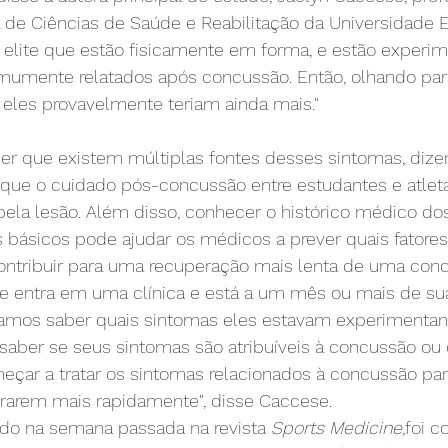
 de Ciências de Saúde e Reabilitação da Universidade E
e elite que estão fisicamente em forma, e estão experi
umente relatados após concussão. Então, olhando para
 eles provavelmente teriam ainda mais."
er que existem múltiplas fontes desses sintomas, dize
 que o cuidado pós-concussão entre estudantes e atlet
la lesão. Além disso, conhecer o histórico médico dos 
 básicos pode ajudar os médicos a prever quais fatores
ntribuir para uma recuperação mais lenta de uma con
e entra em uma clínica e está a um mês ou mais de su
samos saber quais sintomas eles estavam experimentan
aber se seus sintomas são atribuíveis à concussão ou o
ar a tratar os sintomas relacionados à concussão para
rarem mais rapidamente", disse Caccese.
ado na semana passada na revista 
Sports Medicine,
foi c