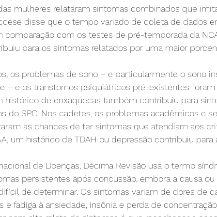
as mulheres relataram sintomas combinados que imit
Caccese disse que o tempo variado de coleta de dados 
 em comparação com os testes de pré-temporada da NC
ibuiu para os sintomas relatados por uma maior porce
s, os problemas de sono – e particularmente o sono ins
ste – e os transtornos psiquiátricos pré-existentes fora
um histórico de enxaquecas também contribuiu para sin
ios do SPC. Nos cadetes, os problemas acadêmicos e se
aram as chances de ter sintomas que atendiam aos crit
AA, um histórico de TDAH ou depressão contribuiu para 
ernacional de Doenças, Décima Revisão usa o termo sín
omas persistentes após concussão, embora a causa ou
ifícil de determinar. Os sintomas variam de dores de c
as e fadiga à ansiedade, insônia e perda de concentraçã