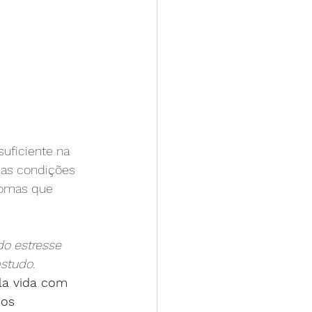
uficiente na 
m as condições 
tomas que 
do estresse 
studo.
a vida com 
os 