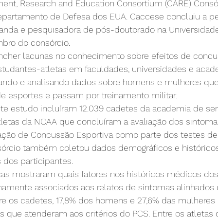
nt, Research and Education Consortium (CARE) Consór
epartamento de Defesa dos EUA. Caccese concluiu a pe
anda e pesquisadora de pós-doutorado na Universidade
bro do consórcio.
eencher lacunas no conhecimento sobre efeitos de concu
studantes-atletas em faculdades, universidades e acad
letando e analisando dados sobre homens e mulheres q
 esportes e passam por treinamento militar.
te estudo incluíram 12.039 cadetes da academia de serv
tletas da NCAA que concluíram a avaliação dos sintoma
ação de Concussão Esportiva como parte dos testes de 
sórcio também coletou dados demográficos e histórico
 dos participantes.
icas mostraram quais fatores nos históricos médicos dos
mamente associados aos relatos de sintomas alinhados
ntre os cadetes, 17,8% dos homens e 27,6% das mulheres
 que atenderam aos critérios do PCS. Entre os atletas 