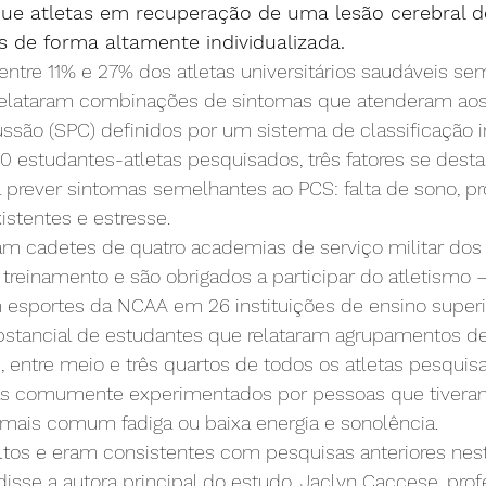
ue atletas em recuperação de uma lesão cerebral d
s de forma altamente individualizada.
entre 11% e 27% dos atletas universitários saudáveis sem
elataram combinações de sintomas que atenderam aos c
são (SPC) definidos por um sistema de classificação in
00 estudantes-atletas pesquisados, três fatores se des
 prever sintomas semelhantes ao PCS: falta de sono, p
stentes e estresse.
ram cadetes de quatro academias de serviço militar dos
treinamento e são obrigados a participar do atletismo 
sportes da NCAA em 26 instituições de ensino superi
stancial de estudantes que relataram agrupamentos de
 entre meio e três quartos de todos os atletas pesquis
s comumente experimentados por pessoas que tiver
mais comum fadiga ou baixa energia e sonolência.
tos e eram consistentes com pesquisas anteriores nest
disse a autora principal do estudo, Jaclyn Caccese, prof