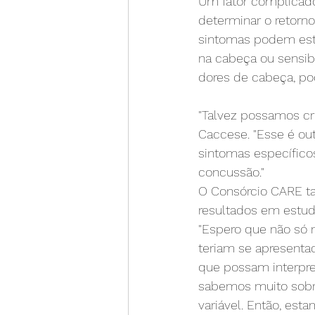
Um fator complicado
determinar o retorn
sintomas podem esta
na cabeça ou sensibi
dores de cabeça, po
"Talvez possamos cr
Caccese. "Esse é out
sintomas específico
concussão."
O Consórcio CARE ta
resultados em estud
"Espero que não só
teriam se apresenta
que possam interpre
sabemos muito sobre
variável. Então, est