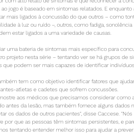
r com alto relato de sintomas é que reconhecer a con
o ao jogo é baseado em sintomas relatados. E enquanto 
r mais ligados à concussão do que outros – como tont
lidade à luz ou ruído –, outros, como fadiga, sonolênci
dem estar ligados a uma variedade de causas.
iar uma bateria de sintomas mais específico para concu
ro projeto nesta série – tentando ver se há grupos de s
s que podem ser mais capazes de identificar indivíduo
mbém tem como objetivo identificar fatores que ajudar
antes-atletas e cadetes que sofrem concussões.
 mostre aos médicos que precisamos considerar como 
do antes da lesão, mas também fornece alguns dados n
tar os dados de outros pacientes", disse Caccese. "Nós
 por que as pessoas têm sintomas persistentes, e par
amos tentando entender melhor isso para ajudar a preve