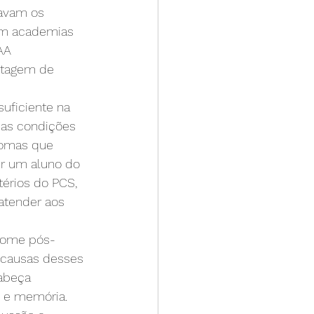
avam os 
em academias 
AA 
ntagem de 
uficiente na 
m as condições 
tomas que 
r um aluno do 
érios do PCS, 
atender aos 
drome pós-
 causas desses 
abeça 
o e memória.