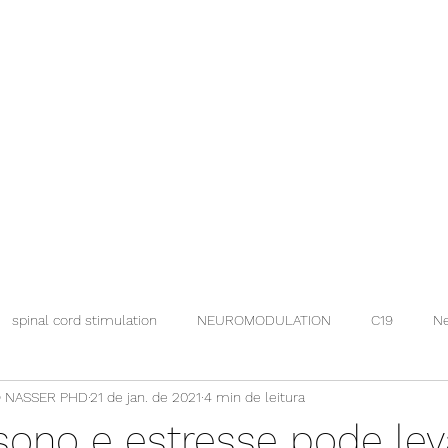
spinal cord stimulation
NEUROMODULATION
C19
Ne
 NASSER PHD
21 de jan. de 2021
4 min de leitura
sono e estresse pode lev