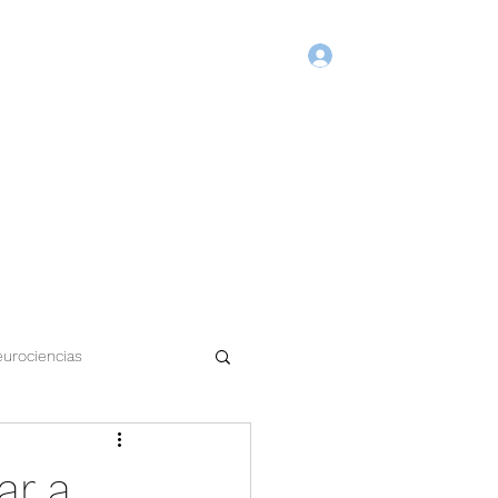
Login
Início
Blog
Agende Online
Fórum
Membros
urociencias
ar a