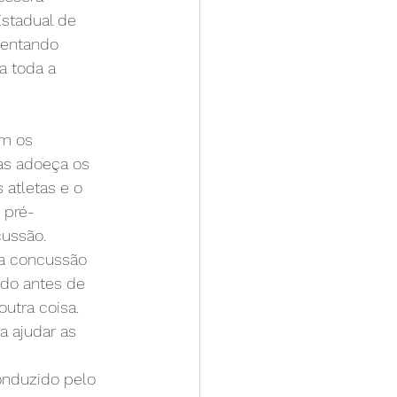
stadual de 
mentando 
 toda a 
m os 
as adoeça os 
atletas e o 
 pré-
cussão.
a concussão 
do antes de 
utra coisa. 
 ajudar as 
onduzido pelo 