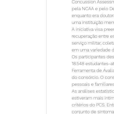
Concussion Assessme
pela NCAA e pelo D
enquanto era doutor
uma instituição mem
A iniciativa visa pr
recuperação entre e
serviço militar, co
em uma variedade de
Os participantes des
18.548 estudantes-a
Ferramenta de Avali
do consórcio. O con
pessoais e familiares
As análises estatíst
estiveram mais inti
critérios do PCS. E
conjunto de sintomas