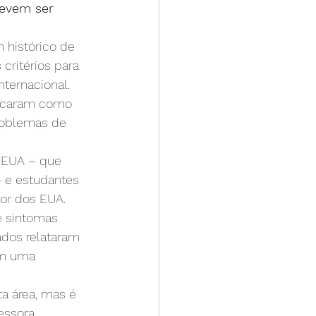
evem ser 
 histórico de 
ritérios para 
ternacional. 
tacaram como 
roblemas de 
 EUA – que 
– e estudantes 
or dos EUA.
 sintomas 
ados relataram 
am uma 
a área, mas é 
essora 