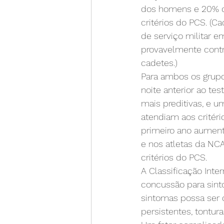
dos homens e 20% d
critérios do PCS. (
de serviço militar
provavelmente contr
cadetes.)
Para ambos os grupo
noite anterior ao te
mais preditivas, e 
atendiam aos critér
primeiro ano aument
e nos atletas da NC
critérios do PCS.
A Classificação Int
concussão para sint
sintomas possa ser d
persistentes, tontur