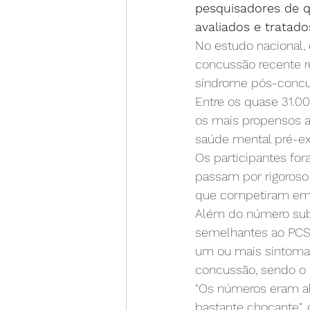
pesquisadores de q
avaliados e tratado
No estudo nacional, 
concussão recente r
síndrome pós-concus
Entre os quase 31.0
os mais propensos a
saúde mental pré-exi
Os participantes fo
passam por rigoroso 
que competiram em e
Além do número sub
semelhantes ao PCS,
um ou mais sintoma
concussão, sendo o 
"Os números eram al
bastante chocante", 