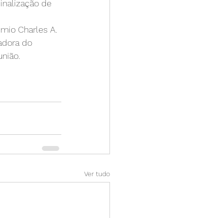
inalização de 
mio Charles A. 
adora do 
união.
Ver tudo