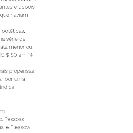
antes e depois 
 que haviam 
ipotéticas, 
a série de 
iata menor ou 
US $ 80 em 14 
mais propensas 
ar por uma 
indica 
em 
o. Pessoas 
na, e Plessow 