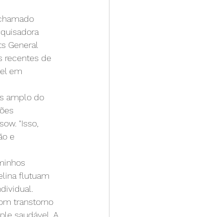
 chamado 
squisadora 
ts General 
s recentes de 
el em 
s amplo do 
ões 
w. "Isso, 
ão e 
minhos 
lina flutuam 
dividual.
com transtorno 
ole saudável. A 