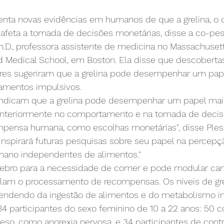
enta novas evidências em humanos de que a grelina, o
 afeta a tomada de decisões monetárias, disse a co-pe
h.D., professora assistente de medicina no Massachuset
rd Medical School, em Boston. Ela disse que descoberta
res sugeriram que a grelina pode desempenhar um pap
amentos impulsivos.
 indicam que a grelina pode desempenhar um papel mai
anteriormente no comportamento e na tomada de decis
mpensa humana, como escolhas monetárias", disse Plesso
nspirará futuras pesquisas sobre seu papel na percepç
no independentes de alimentos."
cérebro para a necessidade de comer e pode modular ca
olam o processamento de recompensas. Os níveis de gre
pendendo da ingestão de alimentos e do metabolismo in
84 participantes do sexo feminino de 10 a 22 anos: 50 
eso, como anorexia nervosa, e 34 participantes de contr