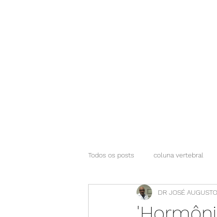
NEUROCIÊNCIAS COM DR NASSER
Todos os posts
coluna vertebral
DR JOSÉ AUGUSTO
'Hormôni