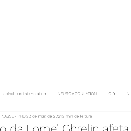
spinal cord stimulation
NEUROMODULATION
C19
Ne
 NASSER PHD
22 de mar. de 2021
2 min de leitura
o da Fome' Ghrelin afeta