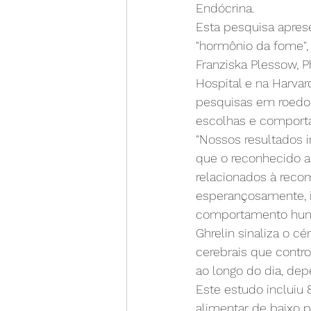
Endócrina.
Esta pesquisa apres
"hormônio da fome",
Franziska Plessow, P
Hospital e na Harva
pesquisas em roedo
escolhas e comport
"Nossos resultados
que o reconhecido 
relacionados à reco
esperançosamente, i
comportamento huma
Ghrelin sinaliza o 
cerebrais que contr
ao longo do dia, de
Este estudo incluiu 
alimentar de baixo p