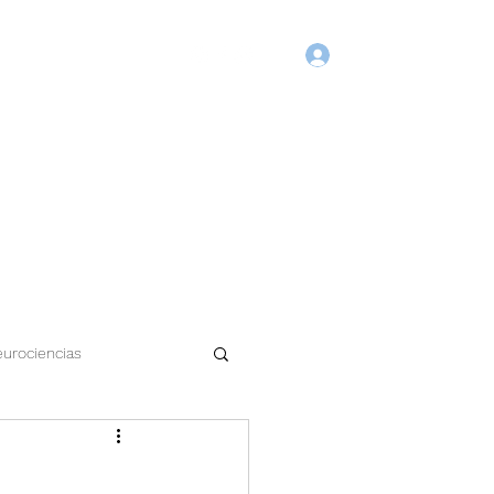
Login
Início
Blog
Agende Online
Fórum
Membros
urociencias