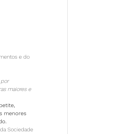
imentos e do 
 por 
as maiores e 
etite, 
s menores 
do.
 da Sociedade 