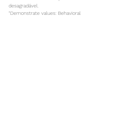
desagradável.
“Demonstrate values: Behavioral 
displays of moral outrage as a cue 
to long-term mate potential” by 
Mitch Brown et al. Emotion
Ver tudo
Posts recentes