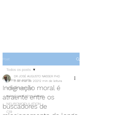
NEUROCIÊNCIAS COM DR
NASSER
Post
Todos os posts
DR JOSÉ AUGUSTO NASSER PHD
Todos os posts
9 de mar. de 2021
2 min de leitura
Indignação moral é
coluna vertebral
atraente entre os
spinal cord stimulation
NEUROMODULATION
buscadores de
C19