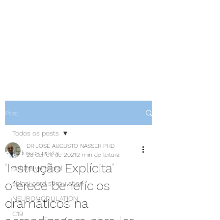
NEUROCIÊNCIAS COM DR
NASSER
Post
Todos os posts
DR JOSÉ AUGUSTO NASSER PHD
Todos os posts
28 de fev. de 2021
2 min de leitura
'Instrução Explícita'
coluna vertebral
oferece benefícios
spinal cord stimulation
NEUROMODULATION
dramáticos na
C19