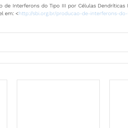
ão de Interferons do Tipo III por Células Dendríticas 
el em: <
http://sbi.org.br/producao-de-interferons-do-t