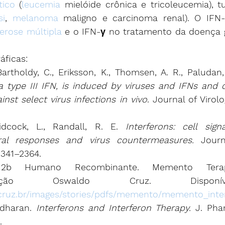
tico
 (
leucemia
 mielóide crônica e tricoleucemia), t
i
, 
melanoma
 maligno e carcinoma renal). O IFN
lerose múltipla
 e o IFN-γ no tratamento da doença 
áficas:
Bartholdy, C., Eriksson, K., Thomsen, A. R., Paludan,
 a type III IFN, is induced by viruses and IFNs and d
gainst select virus infections in vivo
. Journal of Virol
dcock, L., Randall, R. E. 
Interferons: cell sign
iral responses and virus countermeasures.
 Journ
2341–2364.
a 2b Humano Recombinante. Memento Terap
/Fundação Oswaldo Cruz. Dispon
ocruz.br/images/stories/pdfs/memento/memento_inte
idharan. 
Interferons and Interferon Therapy.
 J. Phar
.