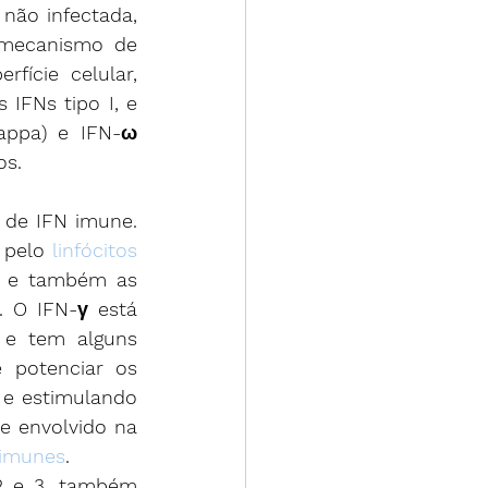
não infectada, 
mecanismo de 
ície celular, 
IFNs tipo I, e 
appa) e IFN-ω 
os.
de IFN imune. 
 pelo 
linfócitos
T auxiliar (Th1 CD4+) e T CD8+ estimuladas por antígenos estranhos, e também as 
 O IFN-γ está 
 e tem alguns 
 potenciar os 
 e estimulando 
 envolvido na 
oimunes
.
2 e 3, também 