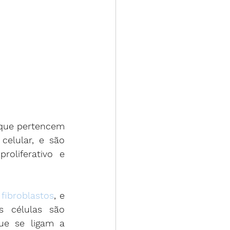
que pertencem 
celular, e são 
oliferativo e 
 
fibroblastos
, e 
 células são 
ue se ligam a 