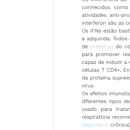
conhecidos como I
atividades anti-pro
interferon são as c
Os IFNs estão bast
e adquirida. Todos
de 
proteínas
 do co
para promover res
capaz de induzir a 
células T CD4+. En
da proteína supres
vírus.
Os efeitos imunológ
diferentes tipos d
usado para trat
respiratória recorr
hepatite C
 crônica