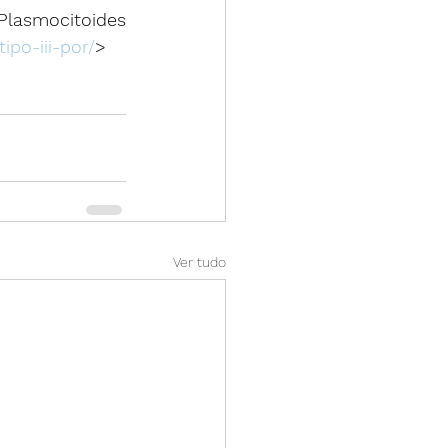
Plasmocitoides 
ipo-iii-por/
>
Ver tudo