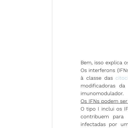
Bem, isso explica o
Os interferons (IFN
à classe das 
citoc
modificadoras da r
imunomodulador.
Os IFNs podem ser d
O tipo I inclui os I
contribuem para a
infectadas por u