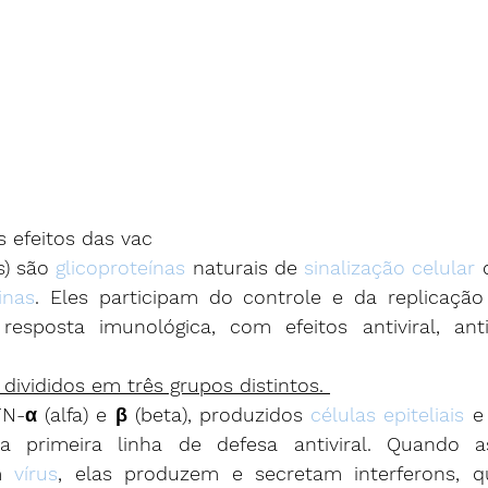
s efeitos das vac 
s) são 
glicoproteínas
 naturais de 
sinalização celular
 
inas
. Eles participam do controle e da replicação 
esposta imunológica, com efeitos antiviral, antipr
ivididos em três grupos distintos. 
FN-α (alfa) e β (beta), produzidos 
células epiteliais
 e
 primeira linha de defesa antiviral. Quando as
m 
vírus
, elas produzem e secretam interferons, q