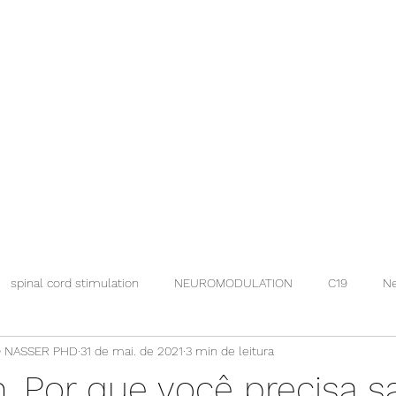
spinal cord stimulation
NEUROMODULATION
C19
Ne
 NASSER PHD
31 de mai. de 2021
3 min de leitura
n. Por que você precisa s