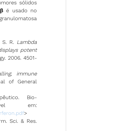
umores sólidos 
-β é usado no 
granulomatosa 
 S. R. 
Lambda 
isplays potent 
ogy. 2006. 4501-
alling, immune 
al of General 
êutico. Bio-
ível em: 
rferon.pdf
>
m. Sci. & Res. 