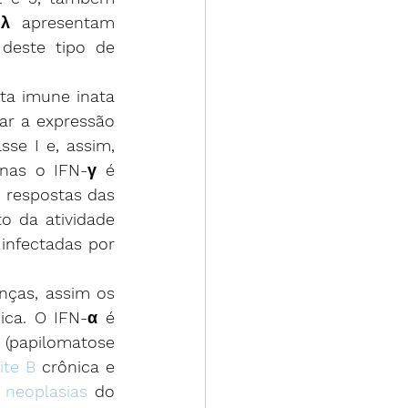
-λ apresentam 
 deste tipo de 
a imune inata 
r a expressão 
se I e, assim, 
nas o IFN-γ é 
 respostas das 
 da atividade 
infectadas por 
nças, assim os 
ica. O IFN-α é 
papilomatose 
ite B
 crônica e 
 
neoplasias
 do 