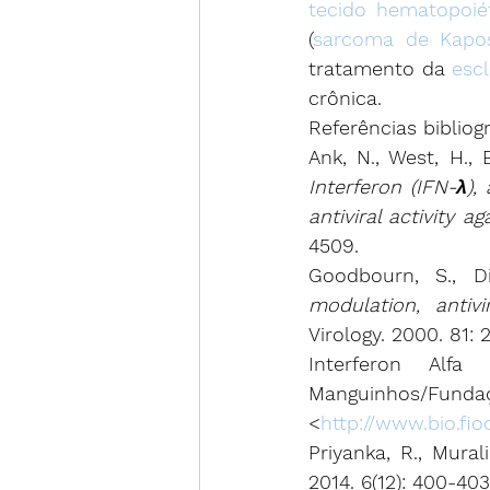
tecido hematopoié
(
sarcoma de Kapos
tratamento da 
esc
crônica.
Referências bibliogr
Ank, N., West, H., 
Interferon (IFN-λ),
antiviral activity a
4509.
Goodbourn, S., Di
modulation, antiv
Virology. 2000. 81: 
Interferon Alf
Manguinhos
<
http://www.bio.fi
Priyanka, R., Mural
2014. 6(12): 400-403