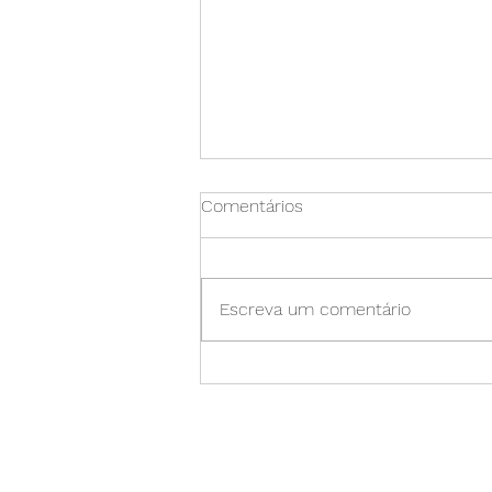
Comentários
Escreva um comentário
Reality Blur: Como nossos
olhos nos enganam em julgar
mal o tamanho