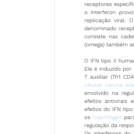
receptores específi
o interferon prov
replicação viral. 
denominado recepto
consiste nas cade
(omega) também se
O IFN tipo II hum
Ele é induzido por 
células natural kill
envolvido na regu
efeitos antivirais
efeitos do IFN tipo
os 
macrófagos
 par
regulação da respo
Os interferons do 