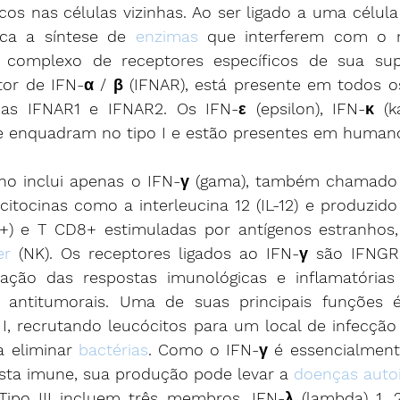
cos nas células vizinhas. Ao ser ligado a uma célula 
oca a síntese de 
enzimas
 que interferem com o 
O complexo de receptores específicos de sua superf
r de IFN-α / β (IFNAR), está presente em todos os 
ias IFNAR1 e IFNAR2. Os IFN-ε (epsilon), IFN-κ (k
 enquadram no tipo I e estão presentes em human
ano inclui apenas o IFN-γ (gama), também chamado 
citocinas como a interleucina 12 (IL-12) e produzido
er
 (NK). Os receptores ligados ao IFN-γ são IFNGR.
lação das respostas imunológicas e inflamatórias
 e antitumorais. Uma de suas principais funções é
 I, recrutando leucócitos para um local de infecção
a eliminar 
bactérias
. Como o IFN-γ é essencialmente
sta imune, sua produção pode levar a 
doenças aut
Tipo III incluem três membros, IFN-λ (lambda) 1, 