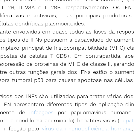
L-29, IL-28A e IL-28B, respectivamente. Os IFN
liferativas e antivirais, e as principais produtoras
élulas dendríticas plasmocitoides.
ante envolvidos em quase todas as fases da respost
 os tipos de IFNs possuem a capacidade de aumenta
mplexo principal de histocompatibilidade (MHC) clas
postas de células T CD8+. Em contrapartida, ape
expressão de proteínas de MHC de classe II, gerando
tre outras funções gerais dos IFNs estão o aumento
sora tumoral p53 para causar apoptose nas células 
icos dos INFs são utilizados para tratar várias doe
e IFN apresentam diferentes tipos de aplicação clín
amento de 
infecções
 por papilomavírus humano (
ente e condiloma acuminado), hepatites virais (
hepat
), infecção pelo 
vírus da imunodeficiência humana
,