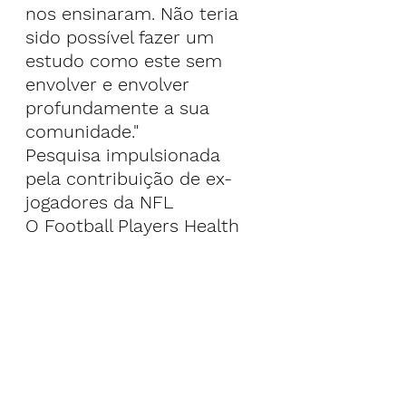
nos ensinaram. Não teria 
sido possível fazer um 
estudo como este sem 
envolver e envolver 
profundamente a sua 
comunidade."
Pesquisa impulsionada 
pela contribuição de ex-
jogadores da NFL
O Football Players Health 
Study da Universidade de 
Harvard, lançado em 2014, 
é um programa de 
pesquisa abrangente 
dedicado a examinar as 
causas multifatoriais que 
afetam a saúde dos ex-