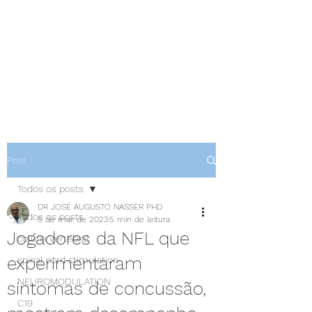
NEUROCIÊNCIAS COM DR
NASSER
Post
Todos os posts
DR JOSÉ AUGUSTO NASSER PHD
Todos os posts
5 de mar. de 2023
5 min de leitura
Jogadores da NFL que
coluna vertebral
experimentaram
spinal cord stimulation
NEUROMODULATION
sintomas de concussão,
C19