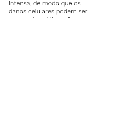
intensa, de modo que os 
danos celulares podem ser 
menos dramáticos. Os 
resultados deste estudo 
sugerem que futuras 
pesquisas envolvendo 
células humanas são 
necessárias para 
estabelecer até que ponto 
as células humanas podem 
apresentar mudanças 
semelhantes nos 
metabólitos envolvidos na 
produção de energia em 
resposta à exposição 
excessiva à luz azul", 
concluiu Giebultowicz.