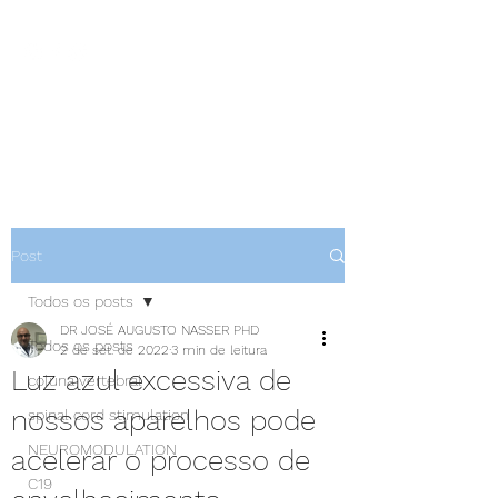
NEUROCIÊNCIAS COM DR
NASSER
Post
Todos os posts
DR JOSÉ AUGUSTO NASSER PHD
Todos os posts
2 de set. de 2022
3 min de leitura
Luz azul excessiva de
coluna vertebral
nossos aparelhos pode
spinal cord stimulation
NEUROMODULATION
acelerar o processo de
C19