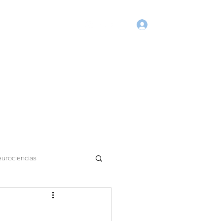
Login
Início
Blog
Agende Online
Fórum
Membros
urociencias