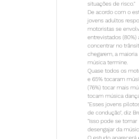
situações de risco."
De acordo com o est
jovens adultos resp
motoristas se envol
entrevistados (80%) 
concentrar no trâns
chegarem, a maioria 
música termine. 
Quase todos os motor
e 65% tocaram música
(76%) tocar mais mús
tocam música dançan
"Esses jovens pilot
de condução", diz Br
"Isso pode se torna
desengajar da músic
O estudo aparecerá 