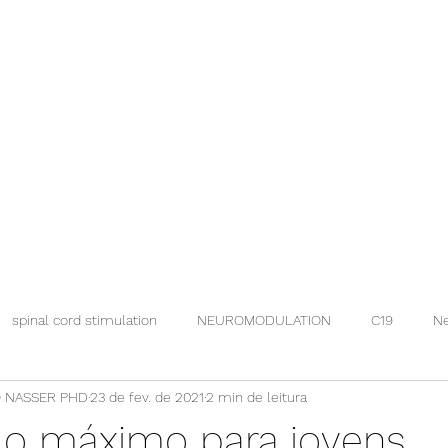
spinal cord stimulation
NEUROMODULATION
C19
Ne
 NASSER PHD
23 de fev. de 2021
2 min de leitura
 o máximo para jovens