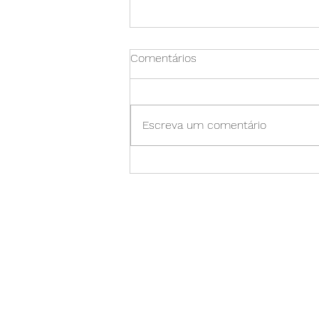
Comentários
Escreva um comentário
Reality Blur: Como nossos
olhos nos enganam em julgar
mal o tamanho