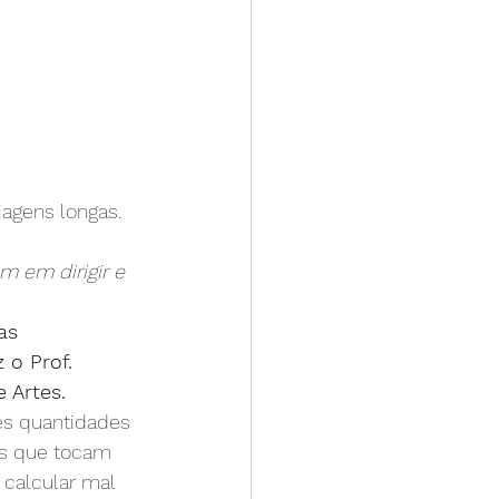
iagens longas.
m em dirigir e 
as 
 o Prof. 
 Artes.
es quantidades 
as que tocam 
 calcular mal 