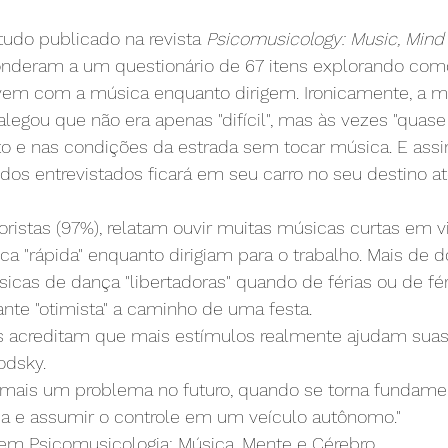
udo publicado na revista 
Psicomusicology: Music, Mind 
onderam a um questionário de 67 itens explorando com
vem com a música enquanto dirigem. Ironicamente, a ma
alegou que não era apenas "difícil", mas às vezes "quase
ito e nas condições da estrada sem tocar música. E ass
dos entrevistados ficará em seu carro no seu destino at
istas (97%), relatam ouvir muitas músicas curtas em vi
 "rápida" enquanto dirigiam para o trabalho. Mais de do
icas de dança "libertadoras" quando de férias ou de fér
te "otimista" a caminho de uma festa.
os acreditam que mais estímulos realmente ajudam suas
odsky.
r mais um problema no futuro, quando se torna fundamen
a e assumir o controle em um veículo autônomo."
em Psicomusicologia: Música, Mente e Cérebro