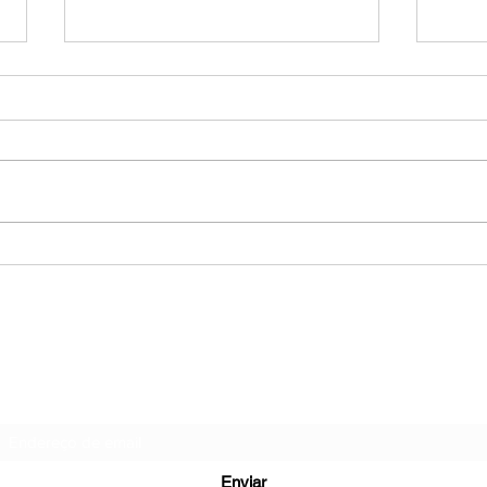
Novo estudo lança luz sobre
Lipí
C19 longo: imunidade e
grax
sintomas neurológicos
revo
explorados
comp
NEUROCIÊNCIAS COM DR NASSER
dese
Formulário de inscrição
Enviar