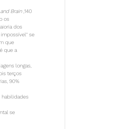
and Brain ,
140 
o os 
ioria dos 
 impossível" se 
im que 
é que a 
agens longas, 
is terços 
ias, 90% 
 habilidades 
tal se 