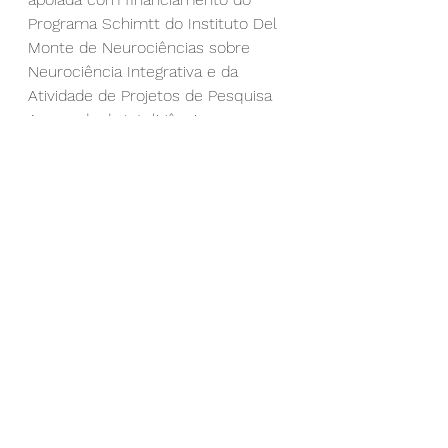
Programa Schimtt do Instituto Del 
Monte de Neurociências sobre 
Neurociência Integrativa e da 
Atividade de Projetos de Pesquisa 
Avançada da Inteligência.
“Deep artificial neural networks 
reveal a distributed cortical 
network encoding propositional 
sentence-level meaning” by 
Andrew James Anderson, Douwe 
Kiela, Jeffrey R. Binder, Leonardo 
Fernandino, Colin J. Humphries, 
Lisa L. Conant, Rajeev D. S. 
Raizada, Scott Grimm and 
Edmund C. Lalor. Journal of 
Neuroscience