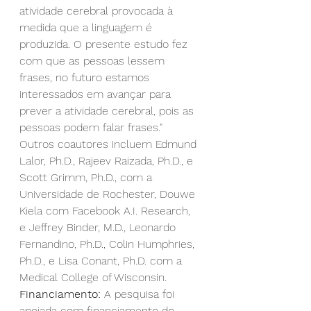
atividade cerebral provocada à 
medida que a linguagem é 
produzida. O presente estudo fez 
com que as pessoas lessem 
frases, no futuro estamos 
interessados em avançar para 
prever a atividade cerebral, pois as 
pessoas podem falar frases."
Outros coautores incluem Edmund 
Lalor, Ph.D., Rajeev Raizada, Ph.D., e 
Scott Grimm, Ph.D., com a 
Universidade de Rochester, Douwe 
Kiela com Facebook A.I. Research, 
e Jeffrey Binder, M.D., Leonardo 
Fernandino, Ph.D., Colin Humphries, 
Ph.D., e Lisa Conant, Ph.D. com a 
Medical College of Wisconsin.
Financiamento: 
A pesquisa foi 
apoiada com financiamento do 