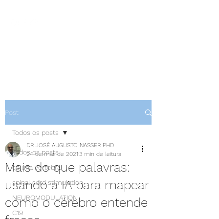
NEUROCIÊNCIAS COM DR
NASSER
Post
Todos os posts
DR JOSÉ AUGUSTO NASSER PHD
Todos os posts
24 de mar. de 2021
3 min de leitura
Mais do que palavras:
coluna vertebral
usando a IA para mapear
spinal cord stimulation
NEUROMODULATION
como o cérebro entende
C19