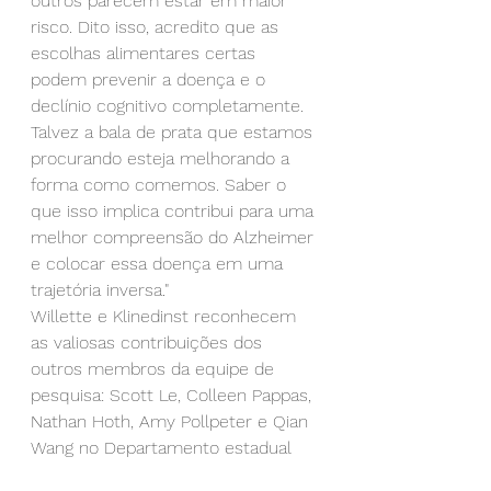
outros parecem estar em maior 
risco. Dito isso, acredito que as 
escolhas alimentares certas 
podem prevenir a doença e o 
declínio cognitivo completamente. 
Talvez a bala de prata que estamos 
procurando esteja melhorando a 
forma como comemos. Saber o 
que isso implica contribui para uma 
melhor compreensão do Alzheimer 
e colocar essa doença em uma 
trajetória inversa."
Willette e Klinedinst reconhecem 
as valiosas contribuições dos 
outros membros da equipe de 
pesquisa: Scott Le, Colleen Pappas, 
Nathan Hoth, Amy Pollpeter e Qian 
Wang no Departamento estadual 
de Ciência de Alimentos e Nutrição 