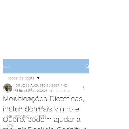
NEUROCIÊNCIAS COM DR
NASSER
Post
Todos os posts
DR JOSÉ AUGUSTO NASSER PHD
Todos os posts
11 de dez. de 2020
3 min de leitura
Modificações Dietéticas,
coluna vertebral
incluindo mais Vinho e
spinal cord stimulation
NEUROMODULATION
Queijo, podem ajudar a
C19