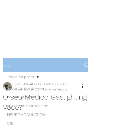
NEUROCIÊNCIAS COM DR
NASSER
Post
Todos os posts
DR JOSÉ AUGUSTO NASSER PHD
Todos os posts
6 de fev. de 2023
1 min de leitura
O seu Médico Gaslighting
coluna vertebral
Você?
spinal cord stimulation
NEUROMODULATION
C19