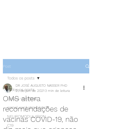
NEUROCIÊNCIAS COM DR
NASSER
Post
Todos os posts
DR JOSÉ AUGUSTO NASSER PHD
Todos os posts
23 de jun. de 2021
3 min de leitura
OMS altera
coluna vertebral
recomendações de
spinal cord stimulation
NEUROMODULATION
vacinas COVID-19, não
C19