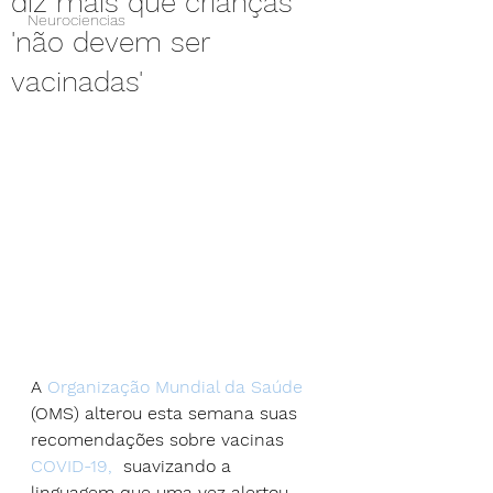
diz mais que crianças
Neurociencias
'não devem ser
vacinadas'
A
 Organização Mundial da Saúde
(OMS) alterou esta semana suas 
recomendações sobre vacinas
COVID-19,
  suavizando a 
linguagem que uma vez alertou 