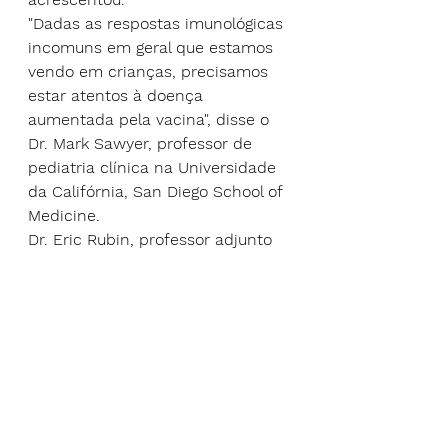
"Dadas as respostas imunológicas 
incomuns em geral que estamos 
vendo em crianças, precisamos 
estar atentos à doença 
aumentada pela vacina", disse o 
Dr. Mark Sawyer, professor de 
pediatria clínica na Universidade 
da Califórnia, San Diego School of 
Medicine.
Dr. Eric Rubin, professor adjunto 
do Departamento de Imunologia e 
Doenças Infecciosas da Harvard 
TH Chan School of Public Health, 
estava entre os membros do 
painel para minimizar as 
preocupações com a miocardite.
"Estamos todos preocupados com 
a miocardite. Nem temos certeza 