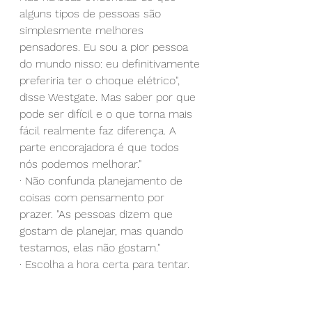
alguns tipos de pessoas são 
simplesmente melhores 
pensadores. Eu sou a pior pessoa 
do mundo nisso: eu definitivamente 
preferiria ter o choque elétrico", 
disse Westgate. Mas saber por que 
pode ser difícil e o que torna mais 
fácil realmente faz diferença. A 
parte encorajadora é que todos 
nós podemos melhorar."
· Não confunda planejamento de 
coisas com pensamento por 
prazer. "As pessoas dizem que 
gostam de planejar, mas quando 
testamos, elas não gostam."
· Escolha a hora certa para tentar. 
Pesquisas mostram que é mais 
provável que devaneiemos quando 