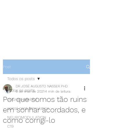
NEUROCIÊNCIAS COM DR
NASSER
Post
Todos os posts
DR JOSÉ AUGUSTO NASSER PHD
Todos os posts
6 de mar. de 2021
4 min de leitura
Por que somos tão ruins
coluna vertebral
em sonhar acordados, e
spinal cord stimulation
NEUROMODULATION
como corrigi-lo
C19