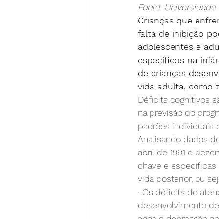
Fonte: Universidade
Crianças que enfr
falta de inibição 
adolescentes e adu
específicos na infâ
de crianças desenv
vida adulta, como t
Déficits cognitivos 
na previsão do progn
padrões individuais
Analisando dados de 
abril de 1991 e dez
chave e específicas
vida posterior, ou sej
· Os déficits de at
desenvolvimento de s
anos e depressão aos