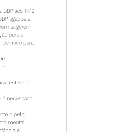
 DBP aos 11-12 
BP ligados a 
ambém sugerem 
ção para a 
 de risco para 
de 
 em 
ncia estavam 
 é necessária 
nte e pelo 
no mental. 
fância e 