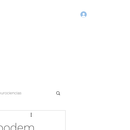
Login
Início
Blog
Agende Online
Fórum
Membros
urociencias
a podem