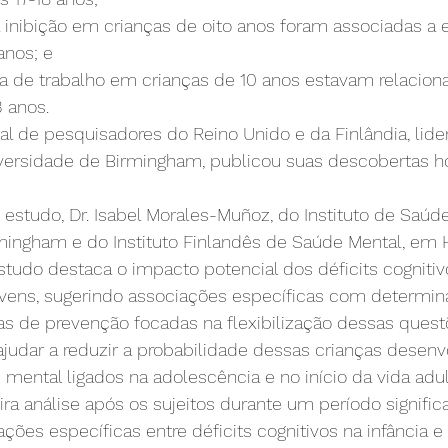
 inibição em crianças de oito anos foram associadas a 
anos; e
ia de trabalho em crianças de 10 anos estavam relacion
 anos.
al de pesquisadores do Reino Unido e da Finlândia, lide
iversidade de Birmingham, publicou suas descobertas ho
o estudo, Dr. Isabel Morales-Muñoz, do Instituto de Saúd
mingham e do Instituto Finlandês de Saúde Mental, em H
udo destaca o impacto potencial dos déficits cognitivo
vens, sugerindo associações específicas com determin
as de prevenção focadas na flexibilização dessas quest
judar a reduzir a probabilidade dessas crianças desen
ental ligados na adolescência e no início da vida adult
ira análise após os sujeitos durante um período signifi
ções específicas entre déficits cognitivos na infância e 