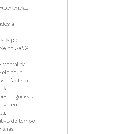
experiências 
ados à 
rada por 
je no 
JAMA 
e Mental da 
elsinque, 
s infantis na 
adas 
ões cognitivas 
volverem 
a."
cativo de tempo 
várias 