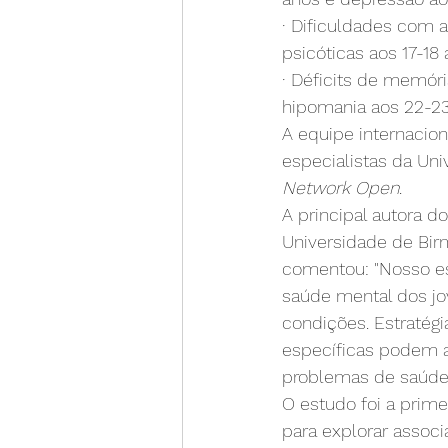
· Dificuldades com a
psicóticas aos 17-18 
· Déficits de memór
hipomania aos 22-23
A equipe internacion
especialistas da Un
Network Open
.
A principal autora d
Universidade de Bir
comentou: "Nosso est
saúde mental dos jo
condições. Estratégi
específicas podem a
problemas de saúde m
O estudo foi a prime
para explorar associa