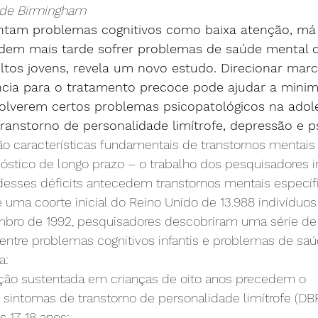
 de Birmingham
entam problemas cognitivos como baixa atenção, m
podem mais tarde sofrer problemas de saúde mental 
ltos jovens, revela um novo estudo. Direcionar mar
ncia para o tratamento precoce pode ajudar a minimi
olverem certos problemas psicopatológicos na adol
ranstorno de personalidade limítrofe, depressão e p
são características fundamentais de transtornos mentais
óstico de longo prazo – o trabalho dos pesquisadores i
 desses déficits antecedem transtornos mentais específ
uma coorte inicial do Reino Unido de 13.988 indivíduos
embro de 1992, pesquisadores descobriram uma série de
 entre problemas cognitivos infantis e problemas de sa
a:
enção sustentada em crianças de oito anos precedem o 
intomas de transtorno de personalidade limítrofe (DBP)
 17-18 anos;