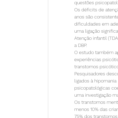
questões psicopatol
Os déficits de atenç
anos são consistent
dificuldades em ade
uma ligação signific
Atenção infantil (TD
a DBP.
O estudo também apoi
experiências psicóti
transtornos psicótic
Pesquisadores desco
ligados à hipomania
psicopatológicas co
uma investigação ma
Os transtornos ment
menos 10% das cria
75% dos transtornos 