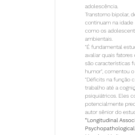
adolescência.
Transtorno bipolar,
continuam na idade 
como os adolescente
ambientais.
"É fundamental estud
avaliar quais fatore
são características
humor", comentou o 
"Déficits na função 
trabalho até a cogni
psiquiátricos. Ele
potencialmente prec
autor sênior do estu
“Longitudinal Assoc
Psychopathological