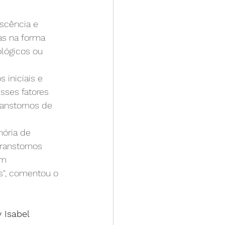
scência e 
as na forma 
lógicos ou 
iniciais e 
sses fatores 
ranstornos de 
ória de 
ranstornos 
em 
s", comentou o 
Isabel 