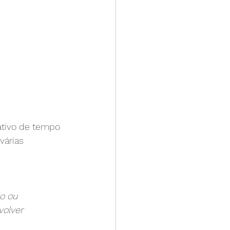
cativo de tempo 
várias 
o ou 
olver 