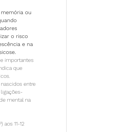
á memória ou 
quando 
cadores 
zar o risco 
escência e na 
sicose.
 e importantes 
ndica que 
icos.
 nascidos entre 
 ligações-
úde mental na 
 aos 11-12 