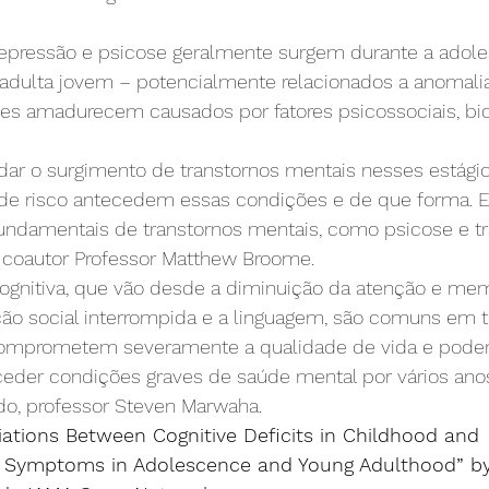
 depressão e psicose geralmente surgem durante a adole
adulta jovem – potencialmente relacionados a anomali
s amadurecem causados por fatores psicossociais, bio
ar o surgimento de transtornos mentais nesses estágios 
s de risco antecedem essas condições e de que forma. E
 fundamentais de transtornos mentais, como psicose e t
coautor Professor Matthew Broome.
cognitiva, que vão desde a diminuição da atenção e mem
ção social interrompida e a linguagem, são comuns em t
s comprometem severamente a qualidade de vida e pod
eder condições graves de saúde mental por vários ano
do, professor Steven Marwaha.
iations Between Cognitive Deficits in Childhood and 
 Symptoms in Adolescence and Young Adulthood” by 