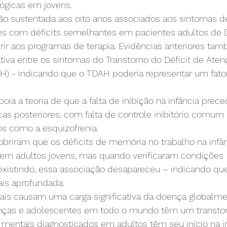
ógicas em jovens.
ão sustentada aos oito anos associados aos sintomas de
es com déficits semelhantes em pacientes adultos de D
rir aos programas de terapia. Evidências anteriores t
ativa entre os sintomas do Transtorno do Déficit de Aten
AH) - indicando que o TDAH poderia representar um fator
a a teoria de que a falta de inibição na infância prece
cas posteriores, com falta de controle inibitório comum
os como a esquizofrenia.
briram que os déficits de memória no trabalho na infâ
 em adultos jovens, mas quando verificaram condições 
existindo, essa associação desapareceu – indicando que
is aprofundada.
ais causam uma carga significativa da doença globalme
nças e adolescentes em todo o mundo têm um transtor
mentais diagnosticados em adultos têm seu início na in