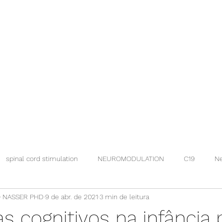
spinal cord stimulation
NEUROMODULATION
C19
Ne
 NASSER PHD
9 de abr. de 2021
3 min de leitura
s cognitivos na infânci