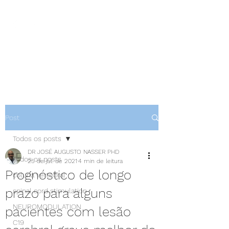
NEUROCIÊNCIAS COM DR
NASSER
Post
Todos os posts
DR JOSÉ AUGUSTO NASSER PHD
Todos os posts
25 de jul. de 2021
4 min de leitura
Prognóstico de longo
coluna vertebral
prazo para alguns
spinal cord stimulation
NEUROMODULATION
pacientes com lesão
C19