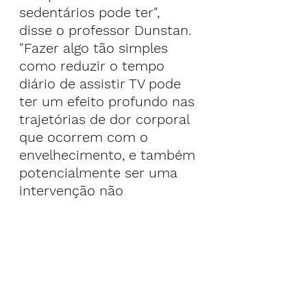
sedentários pode ter", 
disse o professor Dunstan.
"Fazer algo tão simples 
como reduzir o tempo 
diário de assistir TV pode 
ter um efeito profundo nas 
trajetórias de dor corporal 
que ocorrem com o 
envelhecimento, e também 
potencialmente ser uma 
intervenção não 
farmacológica, ou trabalhar 
de mãos dadas com outras 
terapias, para o controle 
da dor crônica."
Maiores volumes de tempo 
sedentário demonstraram 