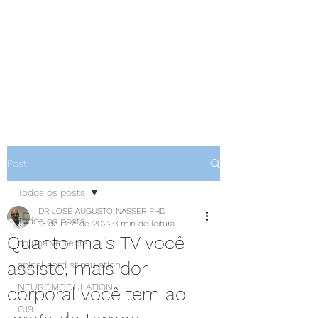
NEUROCIÊNCIAS COM DR
NASSER
Post
Todos os posts
DR JOSÉ AUGUSTO NASSER PHD
Todos os posts
13 de dez. de 2022
3 min de leitura
Quanto mais TV você
coluna vertebral
assiste, mais dor
spinal cord stimulation
NEUROMODULATION
corporal você tem ao
C19