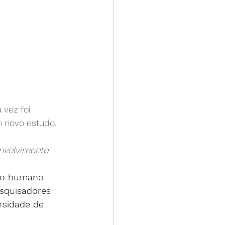
vez foi 
m novo estudo.
nvolvimento 
bro humano 
squisadores 
rsidade de 