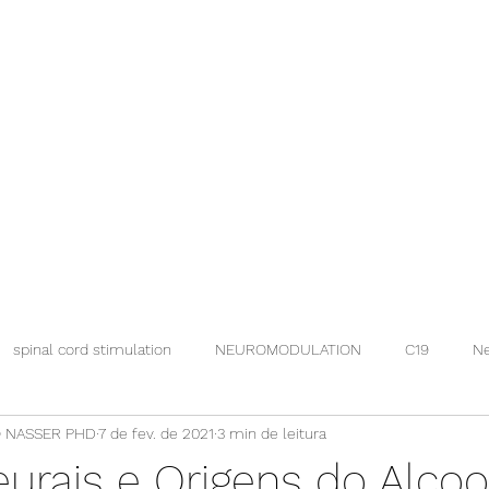
spinal cord stimulation
NEUROMODULATION
C19
Ne
 NASSER PHD
7 de fev. de 2021
3 min de leitura
eurais e Origens do Alco