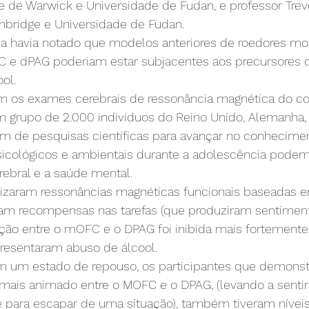
e de Warwick e Universidade de Fudan, e professor Trev
bridge e Universidade de Fudan.
a havia notado que modelos anteriores de roedores mo
C e dPAG poderiam estar subjacentes aos precursores 
ol.
am os exames cerebrais de ressonância magnética do co
rupo de 2.000 indivíduos do Reino Unido, Alemanha, 
pam de pesquisas científicas para avançar no conhecim
psicológicos e ambientais durante a adolescência podem 
ebral e a saúde mental.
lizaram ressonâncias magnéticas funcionais baseadas em
m recompensas nas tarefas (que produziram sentiment
ação entre o mOFC e o DPAG foi inibida mais fortemente
presentaram abuso de álcool.
 um estado de repouso, os participantes que demons
 mais animado entre o MOFC e o DPAG, (levando a sent
 para escapar de uma situação), também tiveram nívei