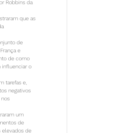
or Robbins da 
straram que as 
da 
njunto de 
França e 
ento de como 
influenciar o 
 tarefas e, 
os negativos 
 nos 
traram um 
imentos de 
s elevados de 