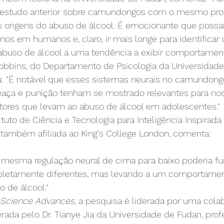
estudo anterior sobre camundongos com o mesmo prop
is origens do abuso de álcool. É emocionante que possa
os em humanos e, claro, ir mais longe para identifica
 abuso de álcool a uma tendência a exibir comportament
Robbins, do Departamento de Psicologia da Universidade
: "É notável que esses sistemas neurais no camundon
aça e punição tenham se mostrado relevantes para nos
ores que levam ao abuso de álcool em adolescentes."
tituto de Ciência e Tecnologia para Inteligência Inspirad
 também afiliada ao King's College London, comenta:
mesma regulação neural de cima para baixo poderia fu
letamente diferentes, mas levando a um comportamen
 de álcool."
Science Advances
, a pesquisa é liderada por uma cola
derada pelo Dr. Tianye Jia da Universidade de Fudan, prof