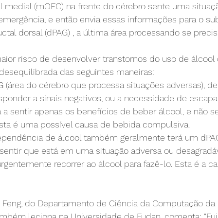
al medial (mOFC) na frente do cérebro sente uma situaç
emergência, e então envia essas informações para o sub
ctal dorsal (dPAG) , a última área processando se prec
ior risco de desenvolver transtornos do uso de álcool
 desequilibrada das seguintes maneiras:
G (área do cérebro que processa situações adversas), 
sponder a sinais negativos, ou a necessidade de escapa
 sentir apenas os benefícios de beber álcool, e não se
Esta é uma possível causa de bebida compulsiva.
endência de álcool também geralmente terá um dPAG
sentir que está em uma situação adversa ou desagradáv
urgentemente recorrer ao álcool para fazê-lo. Esta é a c
g Feng, do Departamento de Ciência da Computação da 
mbém leciona na Universidade de Fudan, comenta: "Fui