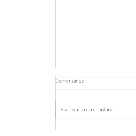
Comentários
Escreva um comentário
Reality Blur: Como nossos
olhos nos enganam em julgar