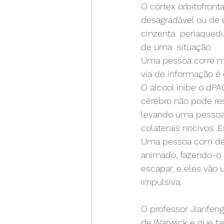
O córtex orbitofront
desagradável ou de 
cinzenta  periaquedu
de uma  situação.
Uma pessoa corre ma
via de informação é
O álcool inibe o dPA
cérebro não pode re
levando uma pessoa a
colaterais nocivos. 
Uma pessoa com dep
animado, fazendo-o 
escapar, e eles vão 
impulsiva.
O professor Jianfen
de Warwick e que ta