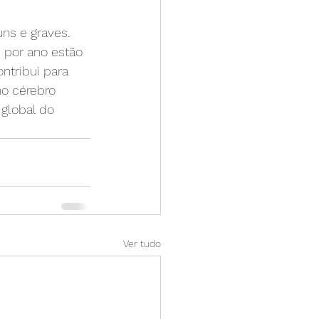
ns e graves. 
por ano estão 
ntribui para 
no cérebro 
global do 
Ver tudo