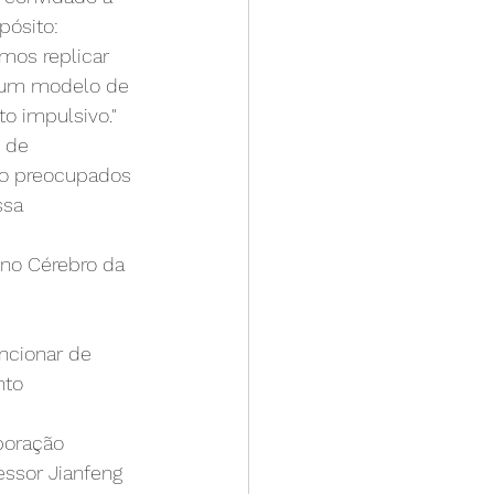
ósito: 
mos replicar 
r um modelo de 
o impulsivo."
 de 
go preocupados 
sa 
a no Cérebro da 
ncionar de 
to 
boração 
essor Jianfeng 