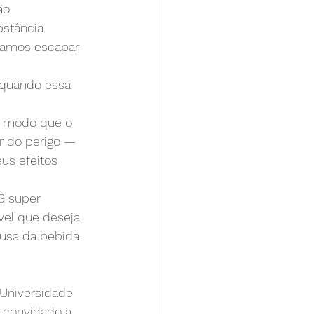
ão 
stância 
isamos escapar 
 quando essa 
de modo que o 
r do perigo — 
us efeitos 
 super 
el que deseja 
ausa da bebida 
Universidade 
 convidado a 