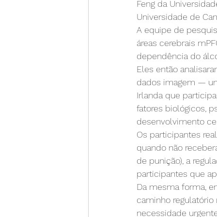
Feng da Universidad
Universidade de Cam
A equipe de pesquis
áreas cerebrais mPF
dependência do álco
Eles então analisar
dados imagem — um g
Irlanda que partici
fatores biológicos, 
desenvolvimento cer
Os participantes rea
quando não recebera
de punição), a regul
participantes que a
Da mesma forma, em
caminho regulatório
necessidade urgente