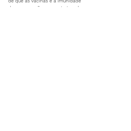
de que as vacinas e a imunidade 
de recuperação nos protegem de 
doenças graves com variantes 
emergentes do COVID-19."
Ver tudo
Posts recentes