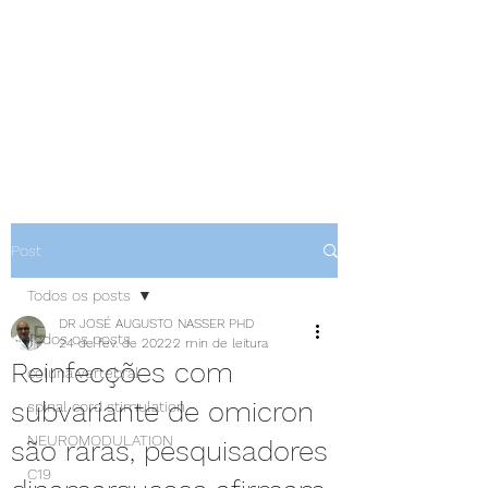
NEUROCIÊNCIAS COM DR
NASSER
Post
Todos os posts
DR JOSÉ AUGUSTO NASSER PHD
Todos os posts
24 de fev. de 2022
2 min de leitura
Reinfecções com
coluna vertebral
subvariante de omicron
spinal cord stimulation
NEUROMODULATION
são raras, pesquisadores
C19