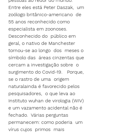
pessoas ao redor do mundo.  
Entre eles está Peter Daszak,  um 
zoólogo britânico-americano  de 
55 anos reconhecido como 
especialista em zoonoses.  
Desconhecido do  público em 
geral, o nativo de Manchester 
tornou-se ao longo  dos  meses o 
símbolo das  áreas cinzentas que 
cercam a investigação sobre  o 
surgimento do Covid-19.   Porque, 
se o rastro de uma  origem 
naturalainda é favorecido pelos  
pesquisadores,  
o que leva ao 
Instituto wuhan de virologia (WIV) 
e um vazamento acidental não é  
fechado
.  Várias perguntas 
permanecem: como poderia  um 
vírus cujos  primos  mais  