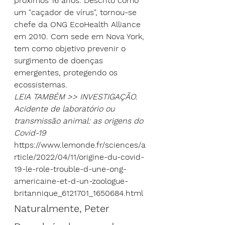
próximos 16 anos. Descrito como 
um "caçador de vírus", tornou-se 
chefe da ONG EcoHealth Alliance 
em 2010. Com sede em Nova York, 
tem como objetivo prevenir o 
surgimento de doenças 
emergentes, protegendo os 
ecossistemas.  
LEIA TAMBÉM >> 
INVESTIGAÇÃO. 
Acidente de laboratório
 ou 
transmissão
 animal
:
 as
 origens do 
Covid-19
https://www.lemonde.fr/sciences/a
rticle/2022/04/11/origine-du-covid-
19-le-role-trouble-d-une-ong-
americaine-et-d-un-zoologue-
britannique_6121701_1650684.html
Naturalmente, Peter 