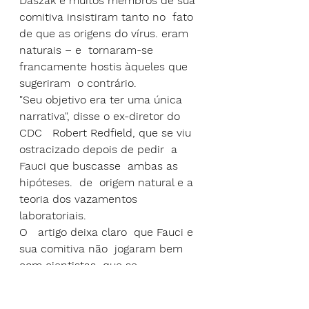
Daszak e muitos membros de sua 
comitiva insistiram tanto no  fato 
de que as origens do vírus. eram 
naturais – e  tornaram-se 
francamente hostis àqueles que 
sugeriram  o contrário.
"Seu objetivo era ter uma única 
narrativa", disse o ex-diretor do 
CDC   Robert Redfield, que se viu 
ostracizado depois de pedir  a  
Fauci que buscasse  ambas as  
hipóteses.  de  origem natural e a 
teoria dos vazamentos 
laboratoriais.
O   artigo deixa claro  que Fauci e 
sua comitiva não  jogaram bem 
com cientistas  que se  
distanciaram dessa "narrativa  de 
tamanho único  ". 