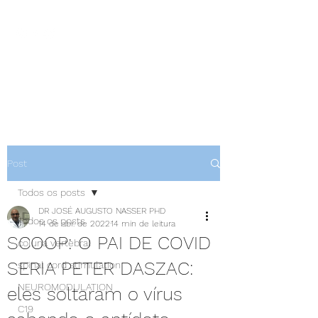
NEUROCIÊNCIAS COM DR
NASSER
Post
Todos os posts
DR JOSÉ AUGUSTO NASSER PHD
Todos os posts
14 de abr. de 2022
14 min de leitura
SCOOP: O PAI DE COVID
coluna vertebral
SERIA PETER DASZAC:
spinal cord stimulation
NEUROMODULATION
eles soltaram o vírus
C19