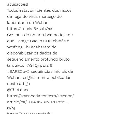
acusações!
Todos estavam cientes dos riscos 
de fuga do vírus morcego do 
laboratório de Wuhan.
https://t.co/ka5AUxbOxn
Gostaria de notar a boa notícia de 
que George Gao, o CDC chinês e 
Weifeng Shi acabaram de 
disponibilizar os dados de 
sequenciamento profundo bruto 
(arquivos FASTQ) para 9
#SARSCoV2
 sequências iniciais de 
Wuhan, originalmente publicadas 
neste artigo.
@TheLancet
: 
https://sciencedirect.com/science/
article/pii/S0140673620302518...
(1/n)