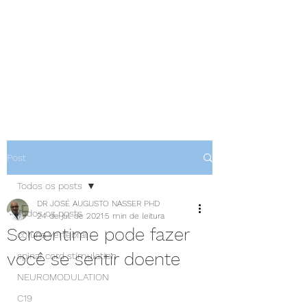
NEUROCIÊNCIAS COM DR
NASSER
Post
Todos os posts
DR JOSÉ AUGUSTO NASSER PHD
Todos os posts
24 de jul. de 2021
5 min de leitura
Screentime pode fazer
coluna vertebral
você se sentir doente
spinal cord stimulation
NEUROMODULATION
C19