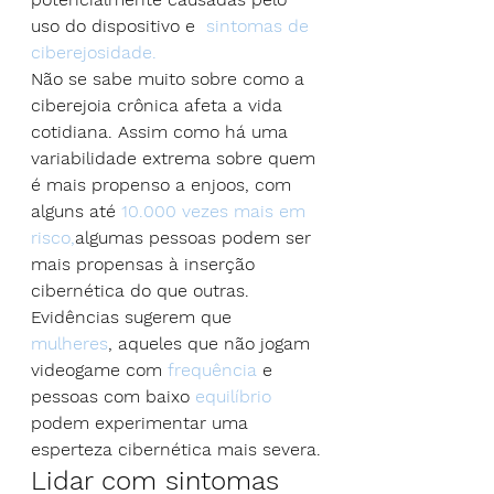
uso do dispositivo e  
sintomas de 
ciberejosidade.
Não se sabe muito sobre como a 
ciberejoia crônica afeta a vida 
cotidiana. Assim como há uma 
variabilidade extrema sobre quem 
é mais propenso a enjoos, com 
alguns até 
10.000 vezes mais em 
risco,
algumas pessoas podem ser 
mais propensas à inserção 
cibernética do que outras. 
Evidências sugerem que  
mulheres
, aqueles que não jogam 
videogame com 
frequência
 e 
pessoas com baixo 
equilíbrio
podem experimentar uma 
esperteza cibernética mais severa.
Lidar com sintomas 