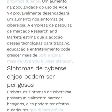
próximos 10 anos
. Um aumento 
na popularidade do uso de AR e 
VR provavelmente desencadeará 
um aumento nos sintomas de 
ciberejoia. A empresa de pesquisa 
de mercado Research and 
Markets estima que a adoção 
dessas tecnologias para trabalho, 
educação e entretenimento pode 
crescer mais de 
60% e atingir 
mais de US$ 900 bilhões até 2027
.
Sintomas de cyberse 
enjoo podem ser 
perigosos
Embora os sintomas de ciberejoia 
possam inicialmente parecer 
benignos, eles podem ter efeitos 
duradouros 
que duram até 24 