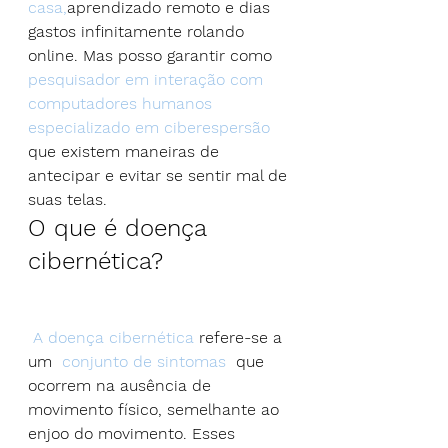
casa,
aprendizado remoto e dias 
gastos infinitamente rolando 
online. Mas posso garantir como  
pesquisador em interação com 
computadores humanos 
especializado em ciberespersão
que existem maneiras de 
antecipar e evitar se sentir mal de 
suas telas.
O que é doença 
cibernética?
 A doença cibernética
 refere-se a 
um  
conjunto de sintomas
  que 
ocorrem na ausência de 
movimento físico, semelhante ao 
enjoo do movimento. Esses 