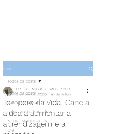
NEUROCIÊNCIAS COM DR
NASSER
Post
Todos os posts
DR JOSÉ AUGUSTO NASSER PHD
Todos os posts
5 de fev. de 2023
2 min de leitura
Tempero da Vida: Canela
coluna vertebral
ajuda a aumentar a
spinal cord stimulation
NEUROMODULATION
aprendizagem e a
C19